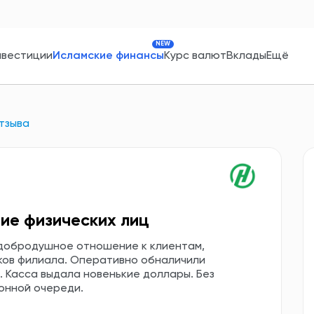
NEW
нвестиции
Исламские финансы
Курс валют
Вклады
Ещё
тзыва
ие физических лиц
 добродушное отношение к клиентам,
ков филиала. Оперативно обналичили
 Касса выдала новенькие доллары. Без
онной очереди.