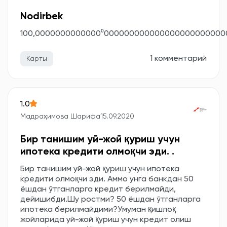
Nodirbek
100,0000000000000⁰00000000000000000000000
1 комментарий
Карты
1.0
Мадраҳимова Шарифа
15.09.2020
Бир танишим уй-жой қуриш учун
ипотека кредити олмоқчи эди. .
Бир танишим уй-жой қуриш учун ипотека
кредити олмоқчи эди. Аммо унга банкдан 50
ёшдан ўтганларга кредит берилмайди,
дейишибди.Шу ростми? 50 ёшдан ўтганларга
ипотека берилмайдими?Умуман қишлоқ
жойларида уй-жой қуриш учун кредит олиш