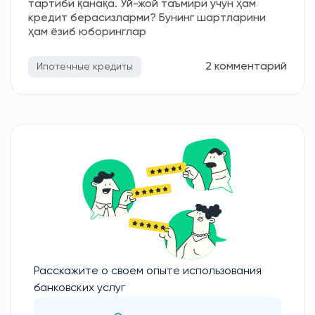
тартиби қанақа. Уй-жой таъмири учун ҳам
кредит берасизларми? Бунинг шартларини
ҳам ёзиб юборинглар
2 комментарий
Ипотечные кредиты
Расскажите о своем опыте использования
банковских услуг