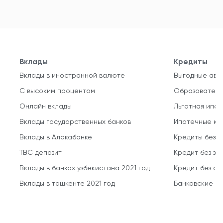
Вклады
Кредиты
Вклады в иностранной валюте
Выгодные авт
С высоким процентом
Образователь
Онлайн вклады
Льготная ипот
Вклады государственных банков
Ипотечные кр
Вклады в Алокабанке
Кредиты без 
TBC депозит
Кредит без за
Вклады в банках узбекистана 2021 год
Кредит без о
Вклады в ташкенте 2021 год
Банковские кр