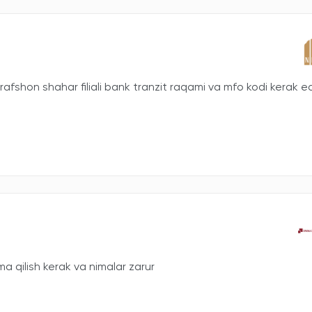
fshon shahar filiali bank tranzit raqami va mfo kodi kerak ed
 qilish kerak va nimalar zarur