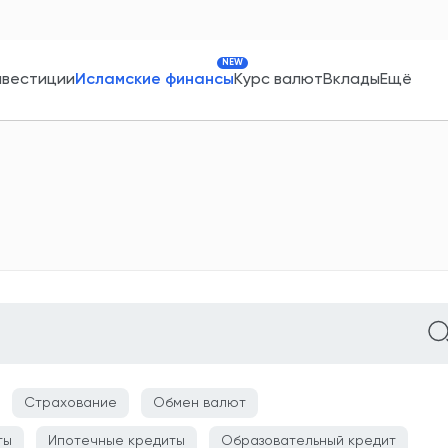
NEW
нвестиции
Исламские финансы
Курс валют
Вклады
Ещё
Страхование
Обмен валют
ты
Ипотечные кредиты
Образовательный кредит