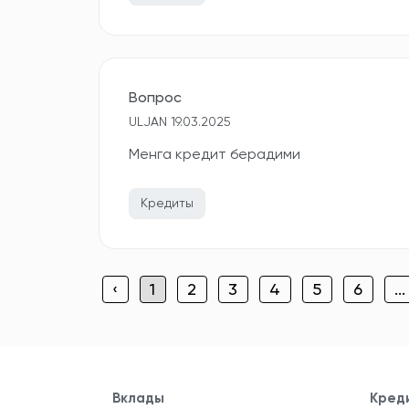
Вопрос
ULJAN 19.03.2025
Менга кредит берадими
Кредиты
‹
1
2
3
4
5
6
...
Вклады
Кред