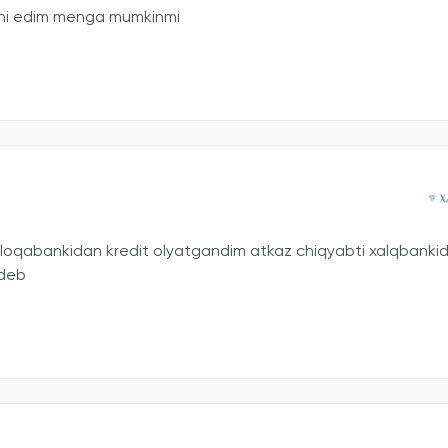
qchi edim menga mumkinmi
qabankidan kredit olyatgandim atkaz chiqyabti xalqbanki
 deb