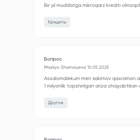
Bir yil muddatga mikroqarz krediti olmo
Кредиты
Вопрос
Maxliyo Shamsiyeva 10.05.2025
Assalomalekum men xakimov qaxramon alo
1 milyonlik topshirilgan ariza chiqyabtikan
Другое