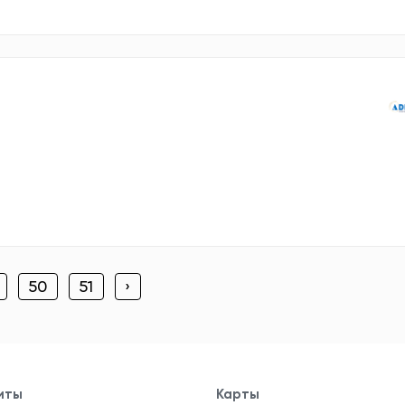
50
51
›
иты
Карты