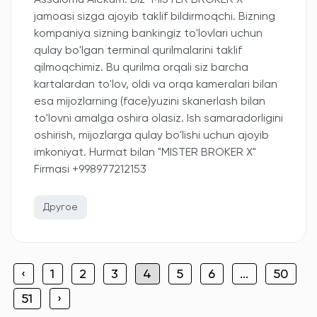
Assalomu Alekum. Biz "MISTER BROKER X"
jamoasi sizga ajoyib taklif bildirmoqchi. Bizning
kompaniya sizning bankingiz to'lovlari uchun
qulay bo'lgan terminal qurilmalarini taklif
qilmoqchimiz. Bu qurilma orqali siz barcha
kartalardan to'lov, oldi va orqa kameralari bilan
esa mijozlarning (face)yuzini skanerlash bilan
to'lovni amalga oshira olasiz. Ish samaradorligini
oshirish, mijozlarga qulay bo'lishi uchun ajoyib
imkoniyat. Hurmat bilan "MISTER BROKER X"
Firmasi +998977212153
Другое
‹
1
2
3
4
5
6
...
50
51
›