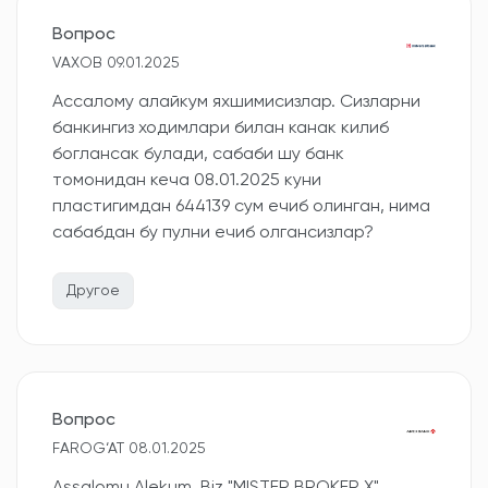
Вопрос
VAXOB 09.01.2025
Ассалому алайкум яхшимисизлар. Сизларни
банкингиз ходимлари билан канак килиб
боглансак булади, сабаби шу банк
томонидан кеча 08.01.2025 куни
пластигимдан 644139 сум ечиб олинган, нима
сабабдан бу пулни ечиб олгансизлар?
Другое
Вопрос
FAROG‘AT 08.01.2025