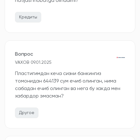
natijasi inobatga olinadimi?
Кредиты
Вопрос
VAXOB 09.01.2025
Пластигимдан кеча сизни банкингиз
томонидан 644139 сум ечиб олинган, нима
сабадан ечиб олинган ва нега бу хакда мен
хабардор эмасман?
Другое