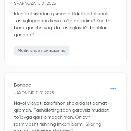
SHAHNOZA 15.01.2025
Idenfikatsiyadan qisman o'tildi. Kapital bank
tasdiqlagandan keyin to'liq bo'ladimi? Kapital
bank qancha vaqtda tasdiqlaydi? Talablari
qanaqa?
Мобильное приложение
Вопрос
JAXONGIR 11.01.2025
Navoi viloyati zarafshon shaxrida istiqomat
qilaman. Tashkilotingizdan garovsiz muddatli
to'lovga qarz olmoqchiman. Onlayn
rasmiylashtirishning imkoni bormi. Skoring