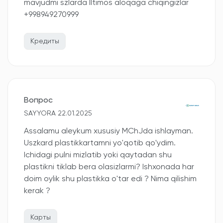
mavjudmi szlarda Iltimos aloqaga chiqingizlar
+998949270999
Кредиты
Вопрос
SAYYORA 22.01.2025
Assalamu aleykum xususiy MChJda ishlayman.
Uszkard plastikkartamni yo'qotib qo'ydim.
Ichidagi pulni mizlatib yoki qaytadan shu
plastikni tiklab bera olasizlarmi? Ishxonada har
doim oylik shu plastikka o'tar edi ? Nima qilishim
kerak ?
Карты