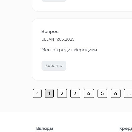
Вопрос
ULJAN 19.03.2025
Менга кредит берадими
Кредиты
‹
1
2
3
4
5
6
...
Вклады
Кред