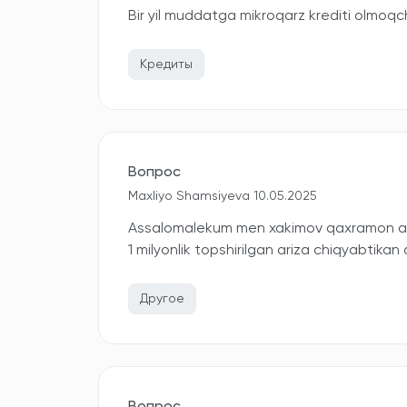
Bir yil muddatga mikroqarz krediti olmo
Кредиты
Вопрос
Maxliyo Shamsiyeva 10.05.2025
Assalomalekum men xakimov qaxramon alo
1 milyonlik topshirilgan ariza chiqyabtikan
Другое