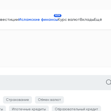
NEW
нвестиции
Исламские финансы
Курс валют
Вклады
Ещё
Страхование
Обмен валют
ты
Ипотечные кредиты
Образовательный кредит