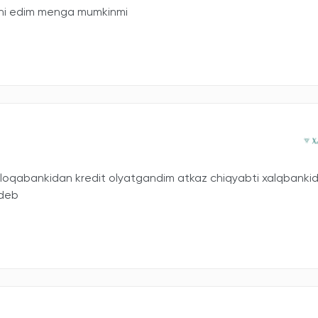
qchi edim menga mumkinmi
qabankidan kredit olyatgandim atkaz chiqyabti xalqbanki
 deb