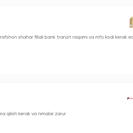
fshon shahar filiali bank tranzit raqami va mfo kodi kerak ed
 qilish kerak va nimalar zarur