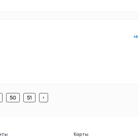
50
51
›
иты
Карты