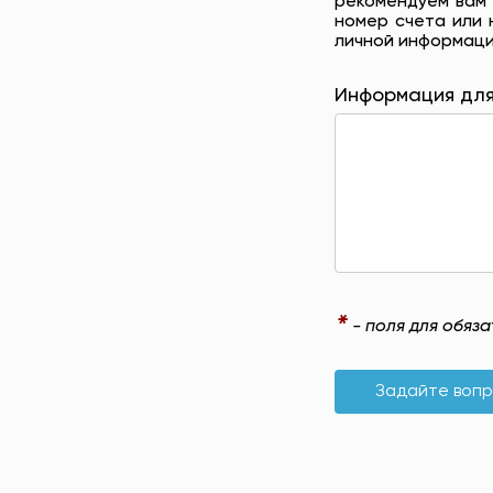
рекомендуем вам 
номер счета или 
личной информаци
Информация для
*
- поля для обяз
Задайте воп