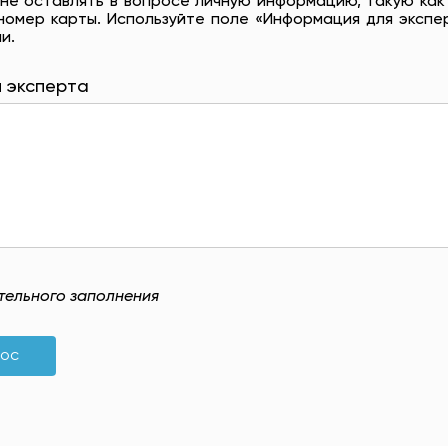
не оставлять в вопросе личную информацию, такую ​​как
номер карты. Используйте поле «Информация для экспе
и.
 эксперта
ательного заполнения
рос