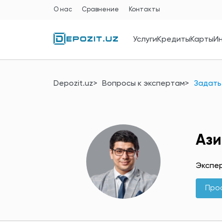
О нас
Сравнение
Контакты
Услуги
Кредиты
Карты
И
Depozit.uz
Вопросы к экспертам
Задать
Ази
Экспер
Про