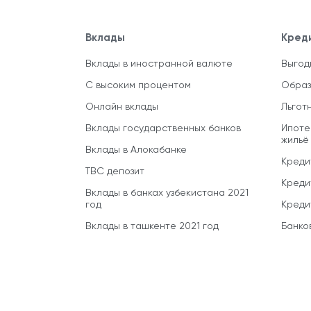
Вклады
Кред
Вклады в иностранной валюте
Выгод
С высоким процентом
Образ
Онлайн вклады
Льгот
Вклады государственных банков
Ипоте
жильё
Вклады в Алокабанке
Креди
TBC депозит
Креди
Вклады в банках узбекистана 2021
год
Креди
Вклады в ташкенте 2021 год
Банко