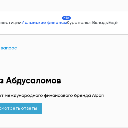
NEW
нвестиции
Исламские финансы
Курс валют
Вклады
Ещё
 вапрос
з Абдусаломов
т международного финансового бренда Alpari
смотреть ответы