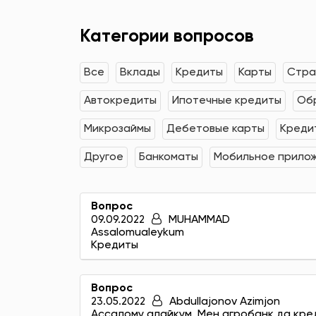
Категории вопросов
Все
Вклады
Кредиты
Карты
Стра
Автокредиты
Ипотечные кредиты
Об
Микрозаймы
Дебетовые карты
Креди
Другое
Банкоматы
Мобильное прило
Вопрос
09.09.2022
MUHAMMAD
Assalomualeykum
Кредиты
Вопрос
23.05.2022
Abdullajonov Azimjon
Ассалому алайкум. Мен агробанк да кре