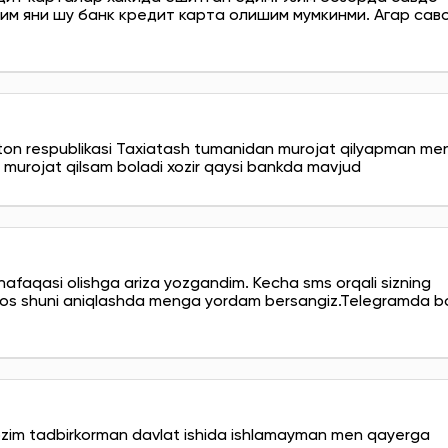
шим яни шу банк кредит карта олишим мумкинми. Агар сав
on respublikasi Taxiatash tumanidan murojat qilyapman me
 murojat qilsam boladi xozir qaysi bankda mavjud
faqasi olishga ariza yozgandim. Kecha sms orqali sizning
Iltimos shuni aniqlashda menga yordam bersangiz.Telegramda b
ozim tadbirkorman davlat ishida ishlamayman men qayerga