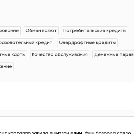
хование
Обмен валют
Потребительские кредиты
разовательный кредит
Овердрафтные кредиты
тные карты
Качество обслуживания
Денежные пере
жение
дит карталар хакида ешитган едим. Узим бозорда савдо