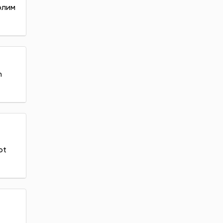
олим
n
ot