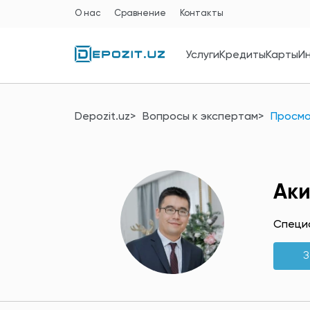
О нас
Сравнение
Контакты
Услуги
Кредиты
Карты
И
Depozit.uz
Вопросы к экспертам
Просмо
Аки
Специ
З