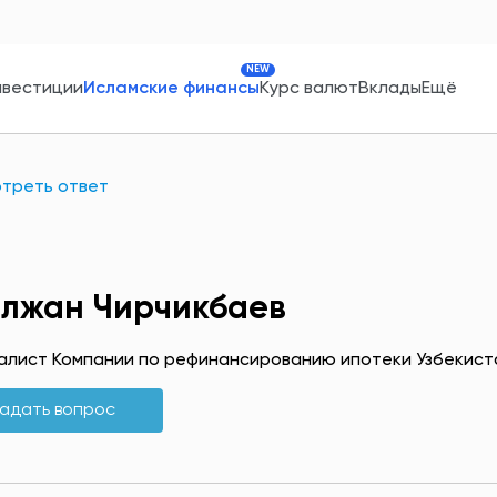
NEW
нвестиции
Исламские финансы
Курс валют
Вклады
Ещё
треть ответ
лжан Чирчикбаев
алист Компании по рефинансированию ипотеки Узбекиcт
адать вопрос