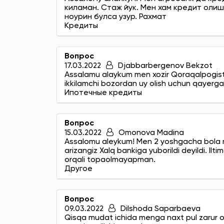
киламан. Стаж йук. Мен хам кредит оли
ноурин булса узур. Рахмат
Кредиты
Вопрос
17.03.2022
Djabbarbergenov Bekzot
Assalamu alaykum men xozir Qoraqalpogist
ikkilamchi bozordan uy olish uchun qayerga
Ипотечные кредиты
Вопрос
15.03.2022
Omonova Madina
Assalomu aleykum! Men 2 yoshgacha bola na
arizangiz Xalq bankiga yuborildi deyildi. 
orqali topaolmayapman.
Другое
Вопрос
09.03.2022
Dilshoda Saparbaeva
Qisqa mudat ichida menga naxt pul zarur 