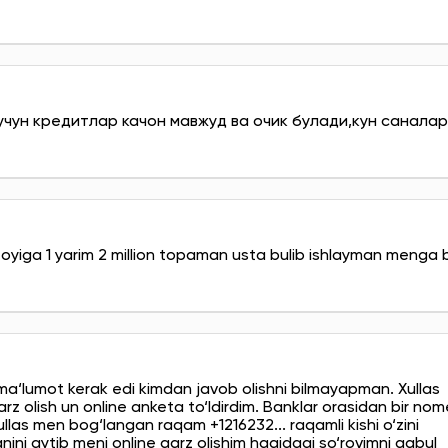
учун кредитлар качон мавжуд ва очик булади,кун санала
oyiga 1 yarim 2 million topaman usta bulib ishlayman menga 
‘lumot kerak edi kimdan javob olishni bilmayapman. Xullas
arz olish un online anketa to‘ldirdim. Banklar orasidan bir no
llas men bog‘langan raqam +1216232... raqamli kishi o‘zini
nini aytib meni online qarz olishim haqidagi so‘rovimni qabul