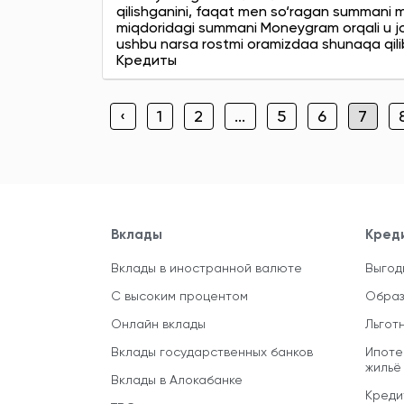
qilishganini, faqat men so‘ragan summani 
miqdoridagi summani Moneygram orqali u jo‘n
ushbu narsa rostmi oramizdaa shunaqa qilib
Кредиты
‹
1
2
...
5
6
7
Вклады
Кред
Вклады в иностранной валюте
Выгод
С высоким процентом
Образ
Онлайн вклады
Льгот
Вклады государственных банков
Ипоте
жильё
Вклады в Алокабанке
Креди