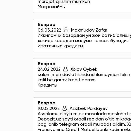
murojat qilishim mumkun
Микрозаймы
Вопрос
06.03.2022
Maxmudov Zafar
Иккиламчи бозордан уй жой сотиб олиш 
хакида каердан малумот олсак булади.
Ипотечные кредиты
Вопрос
24.02.2022
Xolov Oybek
salom men davlat ishida ishlamayman lekin 
kafil be garov kredit beram
Кредиты
Вопрос
10.02.2022
Azizbek Pardayev
Assalomu alaykum bir masalada maslahat ma
Depozit.uz sayti orqali reg.dan o‘tib mikroq
bog‘lanib telegram orqali muloqot qildim. Xu
Fransiyaning Credit Mutuel banki xodimi eka