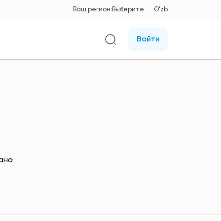
Ваш регион:
Выберите
O'zb
Войти
ана