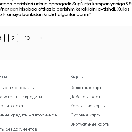
menga berishlari uchun qanaqadir Sug‘urta kompaniyasiga 98
atgan hisobga o‘tkazib berishim kerakligini aytishdi. Xullas
 Fransiya bankidan kridet olganlar bormi?
8
9
10
›
иты
Карты
ные автокредиты
Валютные карты
овательные кредиты
Дебетовы карты
ная ипотека
Кредитные карты
чные кредиты на вторичное
Сумовые карты
Виртуальные карты
ты без документов