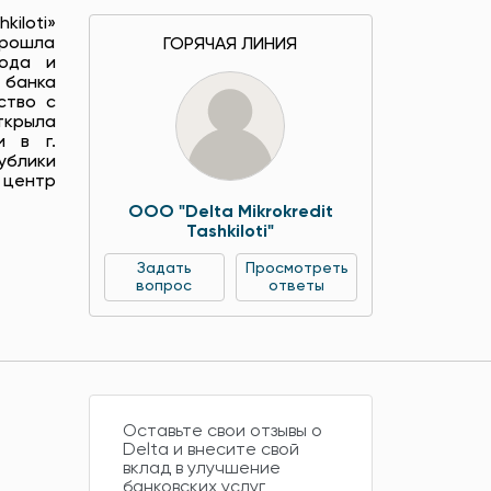
iloti»
рошла
ГОРЯЧАЯ ЛИНИЯ
года и
 банка
ство с
ткрыла
и в г.
ублики
 центр
ООО "Delta Mikrokredit
Tashkiloti"
Задать
Просмотреть
вопрос
ответы
Оставьте свои отзывы о
Delta и внесите свой
вклад в улучшение
банковских услуг