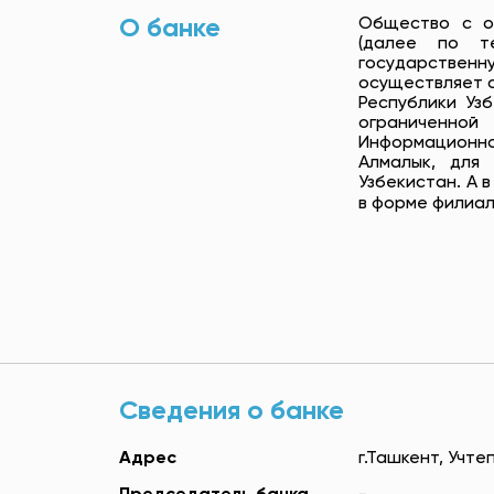
О банке
Общество с огр
(далее по те
государствен
осуществляет с
Республики Уз
ограниченной 
Информационн
Алмалык, для 
Узбекистан. А 
в форме филиал
Сведения о банке
Адрес
г.Ташкент, Учте