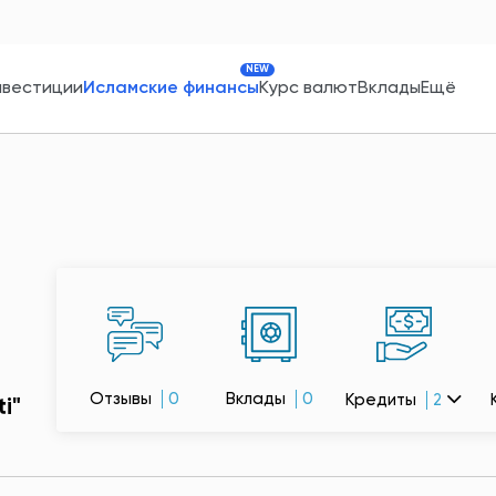
NEW
нвестиции
Исламские финансы
Курс валют
Вклады
Ещё
Отзывы
0
Вклады
0
Кредиты
2
i"