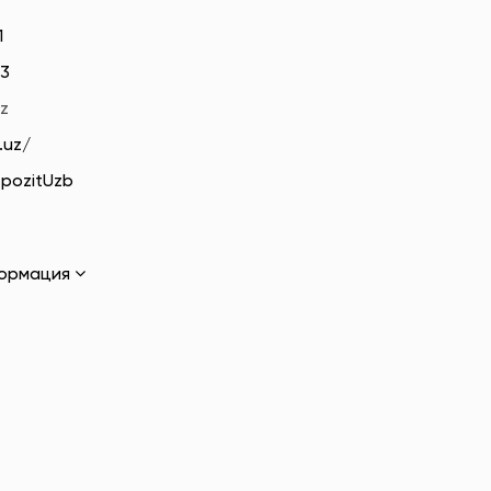
1
03
z
.uz/
epozitUzb
формация