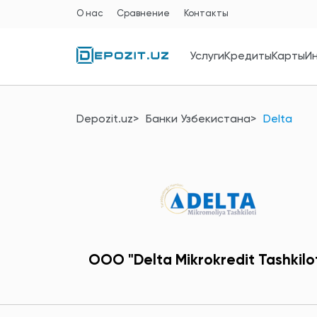
О нас
Сравнение
Контакты
Услуги
Кредиты
Карты
И
Depozit.uz
Банки Узбекистана
Delta
ООО "Delta Mikrokredit Tashkilot