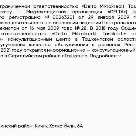
аниченной ответственностью «Delta Mikrokredit Tashk
ксту – Микрокредитная организация «DELTA») п
ную регистрацию №00263201 от 29 января 2009 
вою деятельность на основании лицензии Центрального
бекистан от 16 мая 2009 года №28. В 2018 году Обще
ответственностью «Delta Mikrokredit Tashkiloti» о
о- консультационный центр в Ташкентской област
улучшения качества обслуживания в регионах Респ
в 2021 году открылся информационно — консультационный
а в Сергелийском районе г.Ташкента.
Подробнее
пинский район, Кичик Халка Йули, 6А