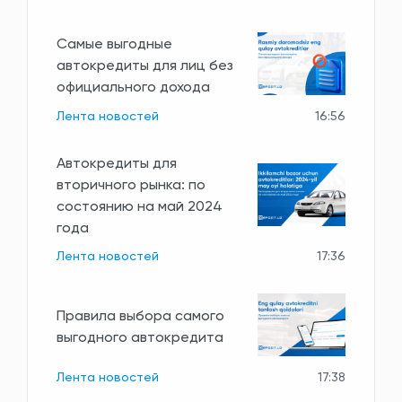
Самые выгодные
автокредиты для лиц без
официального дохода
Лента новостей
16:56
Автокредиты для
вторичного рынка: по
состоянию на май 2024
года
Лента новостей
17:36
Правила выбора самого
выгодного автокредита
Лента новостей
17:38