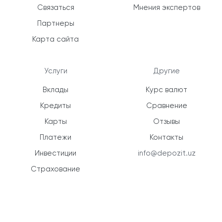
Связаться
Мнения экспертов
Партнеры
Карта сайта
Услуги
Другие
Вклады
Курс валют
Кредиты
Сравнение
Карты
Отзывы
Платежи
Контакты
Инвестиции
info@depozit.uz
Страхование