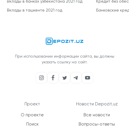
Вклады в банках узбекистана 2021 год
Кредит без обе
Вклады в ташкенте 2021 год
Банковские кред
При использовании информации сайта, вы должны
указать ссылку на сайт.
Проект
Новости Depozit.uz
О проекте
Все новости
Поиск
Вопросы-ответы