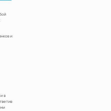
бой
к
нков и
и в
тветив
ями