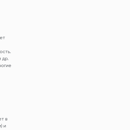
яет
ость.
 др.
ногие
т в
) и