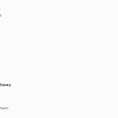
х
е
банку
лько