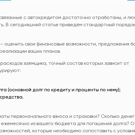
связанные с автокредитом достаточно отработаны, и лю
ь. В сегодняшней статье приведём стандартный порядо
– оценить свои финансовые возможности, предложения ба
реализации ваших планов.
расходов заёмщика, точный состав которых зависит от
гурируют:
а (основной долг по кредиту и проценты по нему);
средства.
аты первоначального взноса и страховки? Сколько денег 
ь ежемесячно из вашего бюджета для погашения долга? О
 возможностей, которые необходимо сопоставить с услови