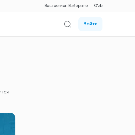
Ваш регион:
Выберите
O'zb
Войти
ется