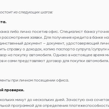
остоит из следующих шагов:
ита.
анка либо лично посетив офис. Специалист банка уточн
 рассмотрения заявки. Для получения кредита в банке на
динственный документ – документ, удостоверяющий личн
ть справку о доходах, копию паспорта супруга/супруги и
вор на покупку автомобиля. Однако в настоящее время м
в и сами представляют договор для покупки автомобиля.
ументы при личном посещении офиса.
ой проверки.
кольких минут до нескольких дней. Зачастую она сочетае
альной программой для определения платежеспособности