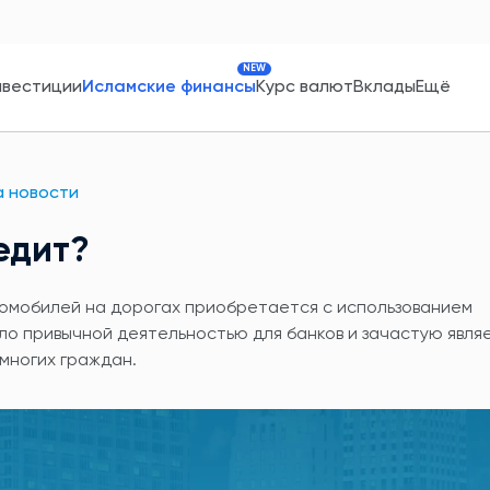
NEW
нвестиции
Исламские финансы
Курс валют
Вклады
Ещё
 новости
едит?
томобилей на дорогах приобретается с использованием
ло привычной деятельностью для банков и зачастую явля
многих граждан.