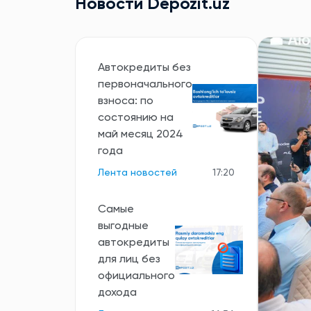
Новости Depozit.uz
Автокредиты без
первоначального
взноса: по
состоянию на
май месяц 2024
года
Лента новостей
17:20
Самые
выгодные
автокредиты
для лиц без
официального
дохода