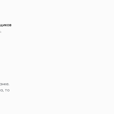
мщиков
.
анке.
а, то