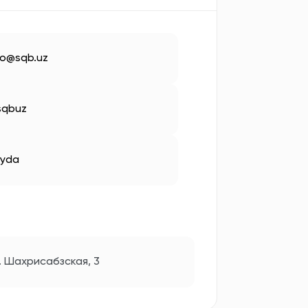
fo@sqb.uz
sqbuz
yda
. Шахрисабзская, 3