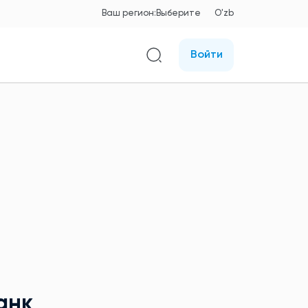
Ваш регион:
Выберите
O'zb
Войти
анк