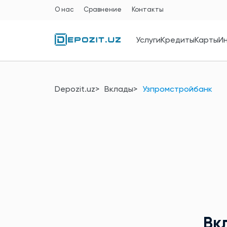
О нас
Сравнение
Контакты
Услуги
Кредиты
Карты
И
Depozit.uz
Вклады
Узпромстройбанк
Вк