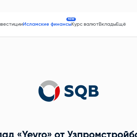
NEW
нвестиции
Исламские финансы
Курс валют
Вклады
Ещё
лад
«Yevro»
от Узпромстройб