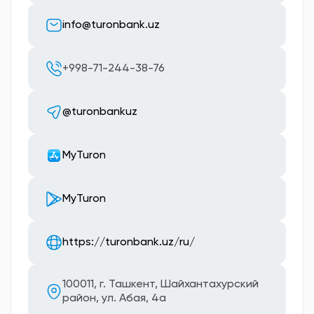
info@turonbank.uz
+998-71-244-38-76
@turonbankuz
MyTuron
MyTuron
https://turonbank.uz/ru/
100011, г. Ташкент, Шайхантахурский
район, ул. Абая, 4а