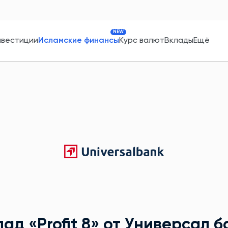
NEW
нвестиции
Исламские финансы
Курс валют
Вклады
Ещё
лад
«Profit 8»
от Универсал б