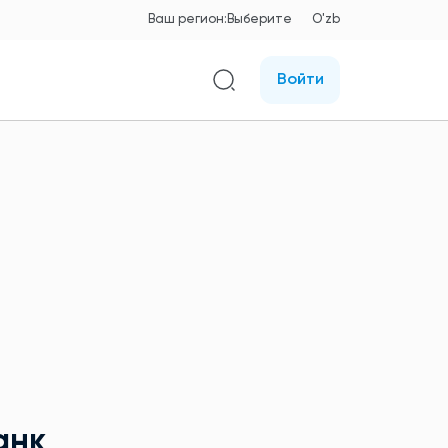
Ваш регион:
Выберите
O'zb
Войти
анк