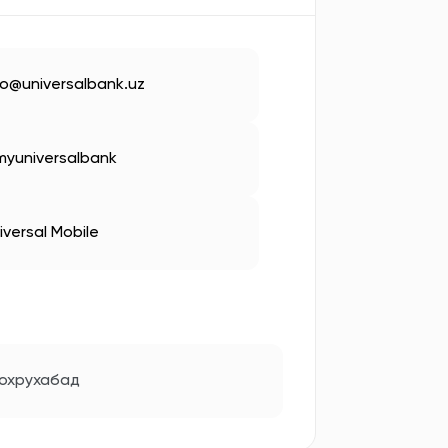
fo@universalbank.uz
yuniversalbank
iversal Mobile
Шохрухабад