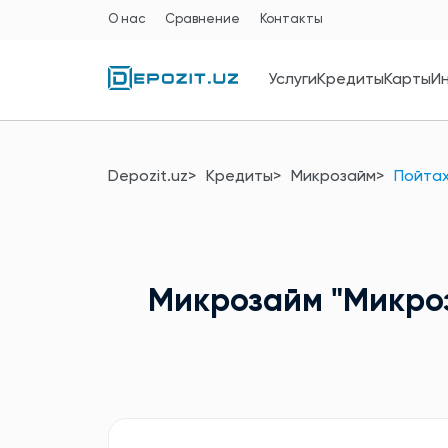
О нас
Сравнение
Контакты
Услуги
Кредиты
Карты
И
Depozit.uz
Кредиты
Микрозайм
Пойтах
Микрозайм
"Микро