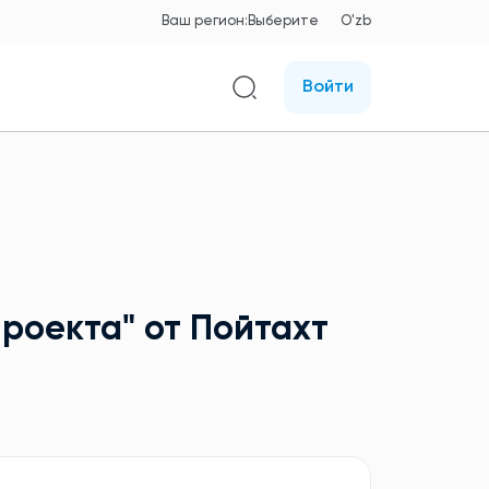
Ваш регион:
Выберите
O'zb
Войти
проекта"
от Пойтахт