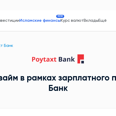
NEW
нвестиции
Исламские финансы
Курс валют
Вклады
Ещё
т Банк
займ в рамках зарплатного 
Банк