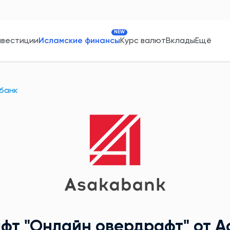
NEW
нвестиции
Исламские финансы
Курс валют
Вклады
Ещё
банк
афт
"Онлайн овердрафт"
от А