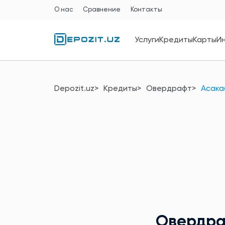
О нас
Сравнение
Контакты
Услуги
Кредиты
Карты
И
Depozit.uz
Кредиты
Овердрафт
Асака
Овердр