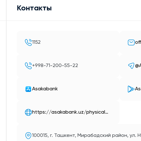
Контакты
1152
of
+998-71-200-55-22
@A
Asakabank
As
https://asakabank.uz/physical…
100015, г. Ташкент, Мирабадский район, ул. Н