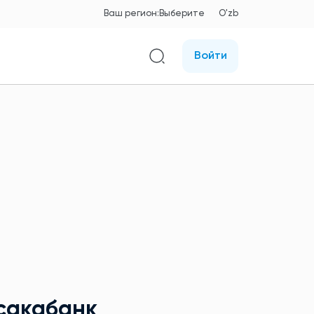
Ваш регион:
Выберите
O'zb
Войти
сакабанк