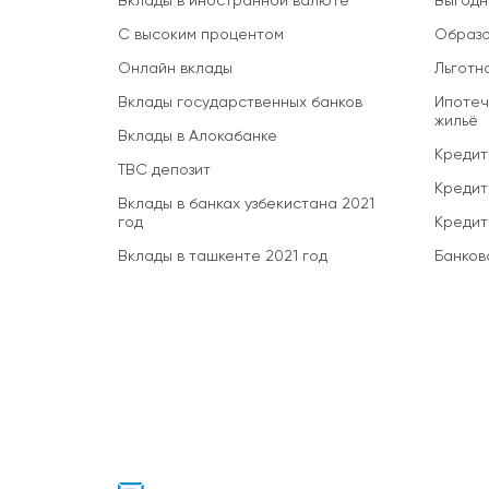
Вклады в иностранной валюте
Выгодн
С высоким процентом
Образо
Онлайн вклады
Льготн
Вклады государственных банков
Ипотеч
жильё
Вклады в Алокабанке
Кредит
TBC депозит
Кредит
Вклады в банках узбекистана 2021
год
Кредит
Вклады в ташкенте 2021 год
Банков