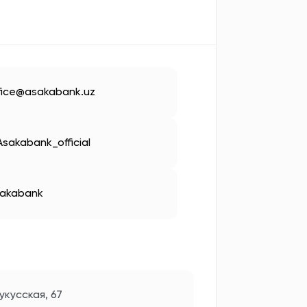
fice@asakabank.uz
sakabank_official
akabank
укусская, 67