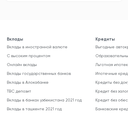
Вклады
Кредиты
Вклады в иностранной валюте
Выгодные авток
С высоким процентом
Образовательны
Онлайн вклады
Льготная ипотек
Вклады государственных банков
Ипотечные кред
Вклады в Алокабанке
Кредиты без до
TBC депозит
Кредит без зало
Вклады в банках узбекистана 2021 год
Кредит без обе
Вклады в ташкенте 2021 год
Банковские кред