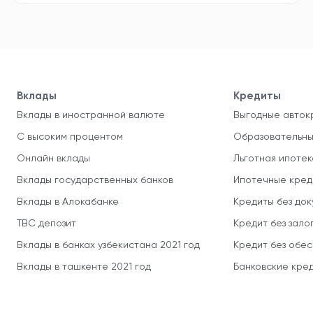
Вклады
Кредиты
Вклады в иностранной валюте
Выгодные авток
С высоким процентом
Образовательны
Онлайн вклады
Льготная ипотек
Вклады государственных банков
Ипотечные кред
Вклады в Алокабанке
Кредиты без до
TBC депозит
Кредит без зало
Вклады в банках узбекистана 2021 год
Кредит без обе
Вклады в ташкенте 2021 год
Банковские кред