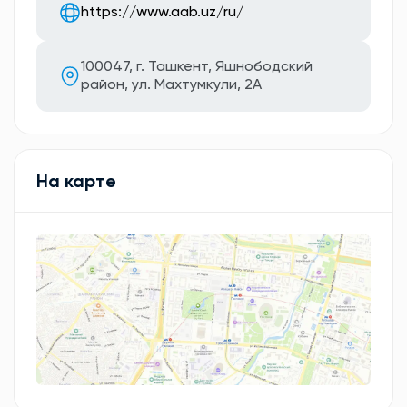
https://www.aab.uz/ru/
100047, г. Ташкент, Яшнободский
район, ул. Махтумкули, 2А
На карте