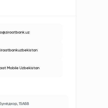
fo@ziraatbank.uz
iraatbankuzbekistan
raat Mobile Uzbekistan
 Бунёдкор, 15АБВ