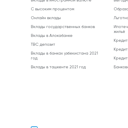
Вклады в иностранной валюте
Выгодн
С высоким процентом
Образо
Онлайн вклады
Льготн
Вклады государственных банков
Ипотеч
жильё
Вклады в Алокабанке
Кредит
TBC депозит
Кредит
Вклады в банках узбекистана 2021
год
Кредит
Вклады в ташкенте 2021 год
Банков