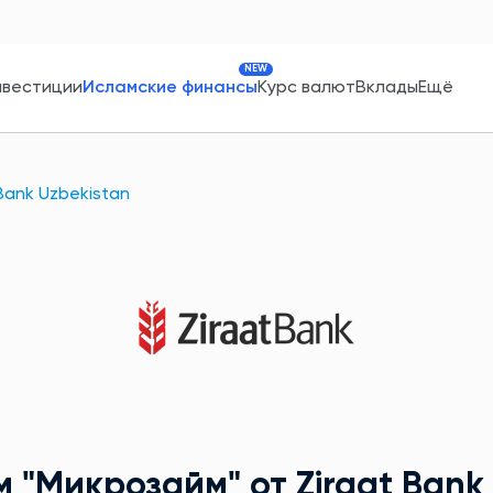
NEW
нвестиции
Исламские финансы
Курс валют
Вклады
Ещё
 Bank Uzbekistan
м
"Микрозайм"
от Ziraat Bank