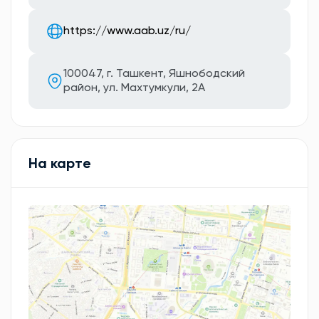
https://www.aab.uz/ru/
100047, г. Ташкент, Яшнободский
район, ул. Махтумкули, 2А
На карте