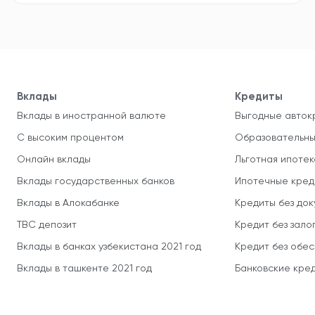
Вклады
Кредиты
Вклады в иностранной валюте
Выгодные авток
С высоким процентом
Образовательны
Онлайн вклады
Льготная ипотек
Вклады государственных банков
Ипотечные кред
Вклады в Алокабанке
Кредиты без до
TBC депозит
Кредит без зало
Вклады в банках узбекистана 2021 год
Кредит без обе
Вклады в ташкенте 2021 год
Банковские кред