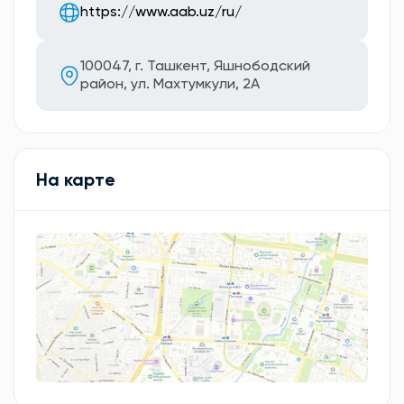
https://www.aab.uz/ru/
100047, г. Ташкент, Яшнободский
район, ул. Махтумкули, 2А
На карте