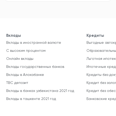
Вклады
Кредиты
Вклады в иностранной валюте
Выгодные авток
С высоким процентом
Образовательны
Онлайн вклады
Льготная ипотек
Вклады государственных банков
Ипотечные кред
Вклады в Алокабанке
Кредиты без до
TBC депозит
Кредит без зало
Вклады в банках узбекистана 2021 год
Кредит без обе
Вклады в ташкенте 2021 год
Банковские кред