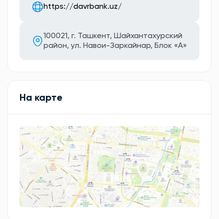
https://davrbank.uz/
100021, г. Ташкент, Шайхантахурский
район, ул. Навои-Заркайнар, Блок «А»
На карте