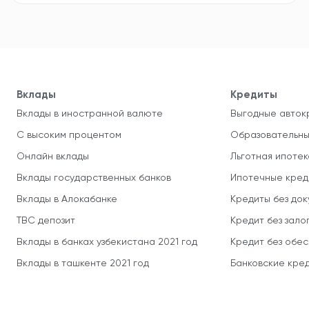
Вклады
Кредиты
Вклады в иностранной валюте
Выгодные авток
С высоким процентом
Образовательны
Онлайн вклады
Льготная ипотек
Вклады государственных банков
Ипотечные кред
Вклады в Алокабанке
Кредиты без до
TBC депозит
Кредит без зало
Вклады в банках узбекистана 2021 год
Кредит без обе
Вклады в ташкенте 2021 год
Банковские кред