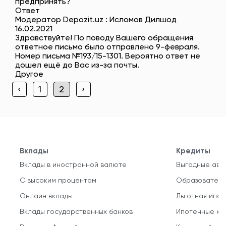
предпринять?
Ответ
Модератор Depozit.uz : Исломов Дилшод
16.02.2021
Здравствуйте! По поводу Вашего обращения
ответное письмо было отправлено 9-февраля.
Номер письма №193/15-1301. Вероятно ответ не
дошел ещё до Вас из-за почты.
Другое
‹
1
2
›
Вклады
Кредиты
Вклады в иностранной валюте
Выгодные авт
С высоким процентом
Образователь
Онлайн вклады
Льготная ипот
Вклады государственных банков
Ипотечные кр