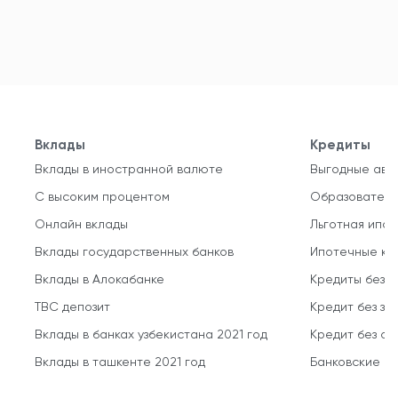
Вклады
Кредиты
Вклады в иностранной валюте
Выгодные авт
С высоким процентом
Образователь
Онлайн вклады
Льготная ипот
Вклады государственных банков
Ипотечные кр
Вклады в Алокабанке
Кредиты без 
TBC депозит
Кредит без за
Вклады в банках узбекистана 2021 год
Кредит без о
Вклады в ташкенте 2021 год
Банковские кр