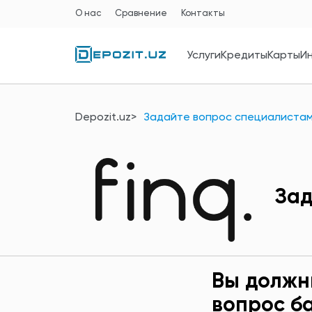
О нас
Сравнение
Контакты
Услуги
Кредиты
Карты
И
Depozit.uz
Задайте вопрос специалистам
Зад
Вы должн
вопрос б