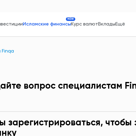
NEW
нвестиции
Исламские финансы
Курс валют
Вклады
Ещё
 Finqа
айте вопрос специалистам Fi
ы зарегистрироваться, чтобы 
анку