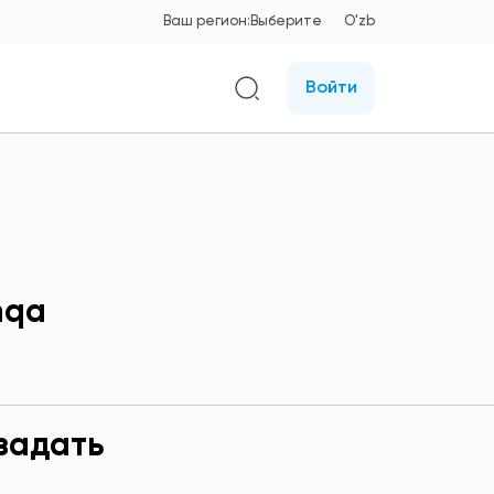
Ваш регион:
Выберите
O'zb
Войти
nqа
задать