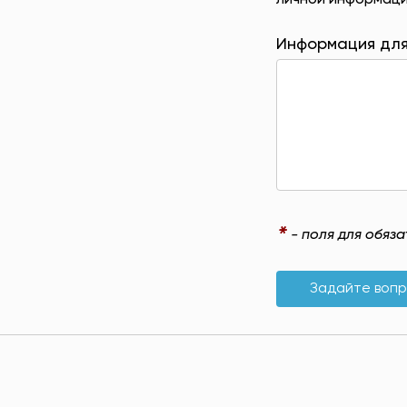
личной информаци
Информация для
*
- поля для обяз
Задайте воп