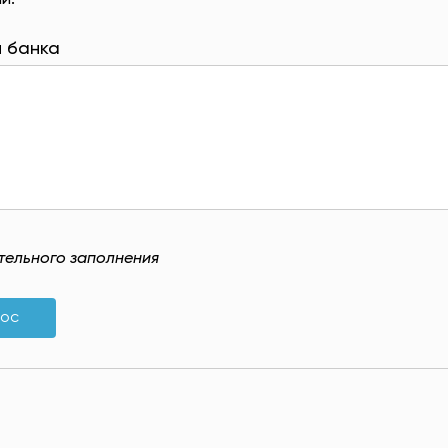
и.
 банка
ательного заполнения
рос