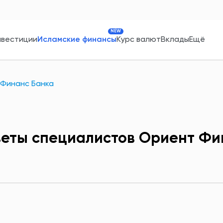
NEW
нвестиции
Исламские финансы
Курс валют
Вклады
Ещё
 Финанс Банка
еты специалистов Ориент Фи