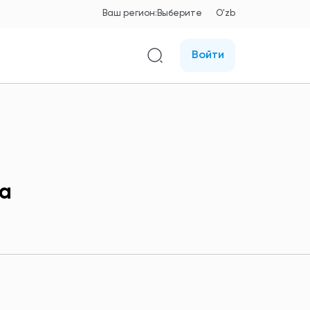
Ваш регион:
Выберите
O'zb
Войти
tа