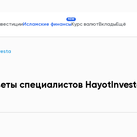
NEW
нвестиции
Исламские финансы
Курс валют
Вклады
Ещё
vestа
еты специалистов HayotInves