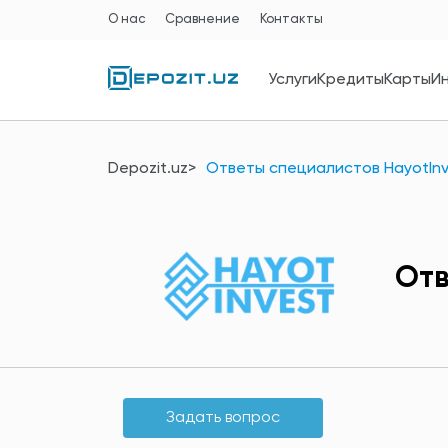
О нас
Сравнение
Контакты
Услуги
Кредиты
Карты
И
Depozit.uz
Ответы специалистов HayotIn
Отв
Задать вопрос