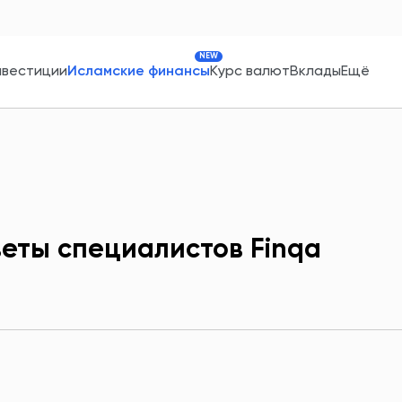
NEW
нвестиции
Исламские финансы
Курс валют
Вклады
Ещё
еты специалистов Finqа