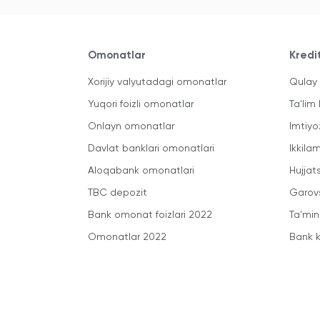
Omonatlar
Kredi
Xorijiy valyutadagi omonatlar
Qulay 
Yuqori foizli omonatlar
Ta'lim 
Onlayn omonatlar
Imtiyo
Davlat banklari omonatlari
Ikkila
Aloqabank omonatlari
Hujjats
TBC depozit
Garovs
Bank omonat foizlari 2022
Ta'min
Omonatlar 2022
Bank k