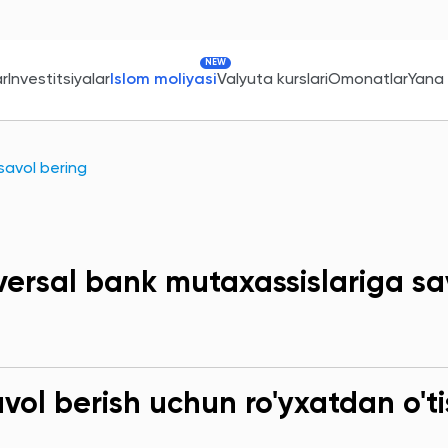
NEW
ar
Investitsiyalar
Islom moliyasi
Valyuta kurslari
Omonatlar
Yana
savol bering
versal bank mutaxassislariga sa
ol berish uchun ro'yxatdan o'ti