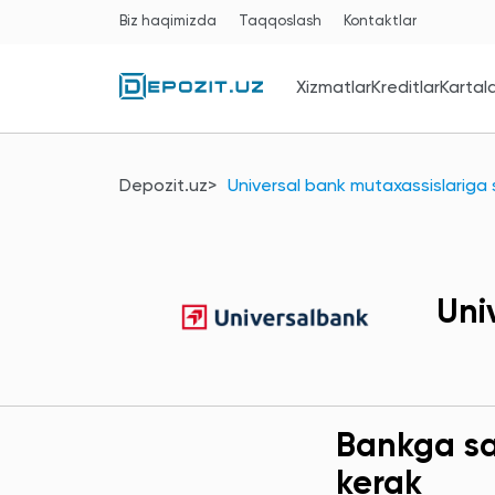
Biz haqimizda
Taqqoslash
Kontaktlar
Xizmatlar
Kreditlar
Kartal
Depozit.uz
Universal bank mutaxassislariga 
Uni
Bankga sav
kerak