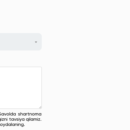
. Savolda shartnoma
zni tavsiya qilamiz.
oydalaning.