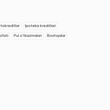
tokreditlar
Ipoteka kreditlari
ifati
Pul o'tkazmalari
Boshqalar