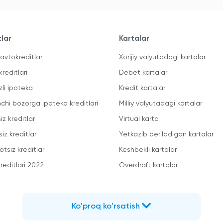
tlar
Kartalar
avtokreditlar
Xorijiy valyutadagi kartalar
kreditlari
Debet kartalar
zli ipoteka
Kredit kartalar
mchi bozorga ipoteka kreditlari
Milliy valyutadagi kartalar
iz kreditlar
Virtual karta
iz kreditlar
Yetkazib beriladigan kartalar
otsiz kreditlar
Keshbekli kartalar
reditlari 2022
Overdraft kartalar
Ko'proq ko'rsatish