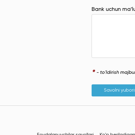
Bank uchun ma'
*
- to'ldirish majb
Savolni yubor