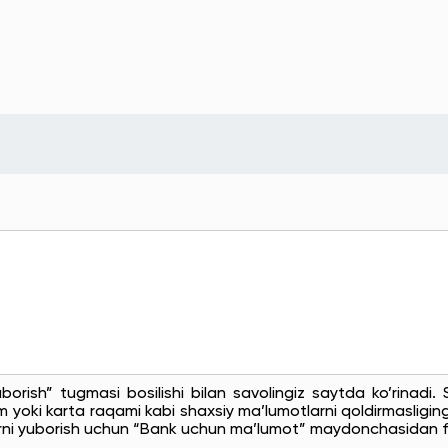
uborish” tugmasi bosilishi bilan savolingiz saytda ko’rinadi
 yoki karta raqami kabi shaxsiy ma’lumotlarni qoldirmasligingi
rni yuborish uchun “Bank uchun ma’lumot” maydonchasidan f