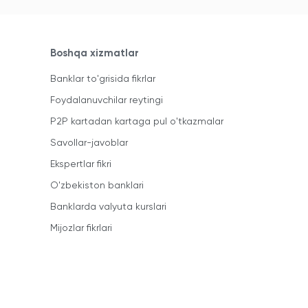
Boshqa xizmatlar
Banklar to'grisida fikrlar
Foydalanuvchilar reytingi
P2P kartadan kartaga pul o'tkazmalar
Savollar-javoblar
Ekspertlar fikri
O'zbekiston banklari
Banklarda valyuta kurslari
Mijozlar fikrlari