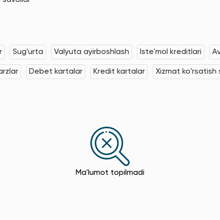
 savollar
r
Sug'urta
Valyuta ayirboshlash
Iste'mol kreditlari
Av
rzlar
Debet kartalar
Kredit kartalar
Xizmat ko'rsatish s
Ma'lumot topilmadi