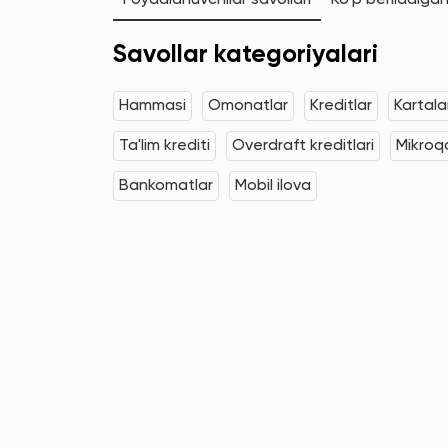
Foydalanuvchilar savollari
Ko'p beriladigan
Savollar kategoriyalari
Hammasi
Omonatlar
Kreditlar
Kartala
Ta'lim krediti
Overdraft kreditlari
Mikroqa
Bankomatlar
Mobil ilova