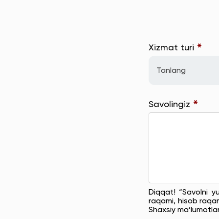
*
Xizmat turi
Tanlang
*
Savolingiz
Diqqat! “Savolni y
raqami, hisob raqam
Shaxsiy ma’lumotla