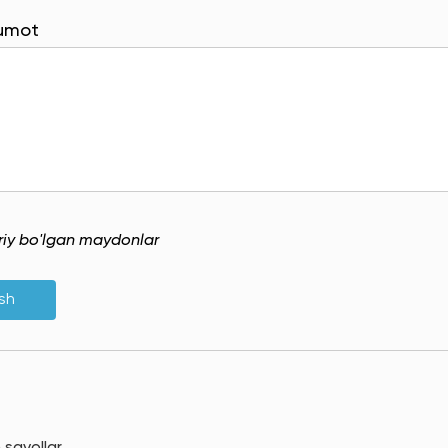
lumot
uriy bo'lgan maydonlar
ish