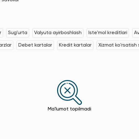
 savollar
r
Sug'urta
Valyuta ayirboshlash
Iste'mol kreditlari
Av
rzlar
Debet kartalar
Kredit kartalar
Xizmat ko'rsatish s
Ma'lumot topilmadi