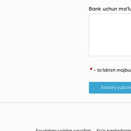
Bank uchun ma'
*
- to'ldirish majb
Savolni yubor