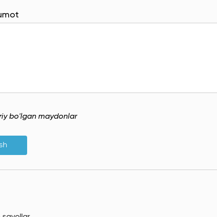
lumot
uriy bo'lgan maydonlar
ish