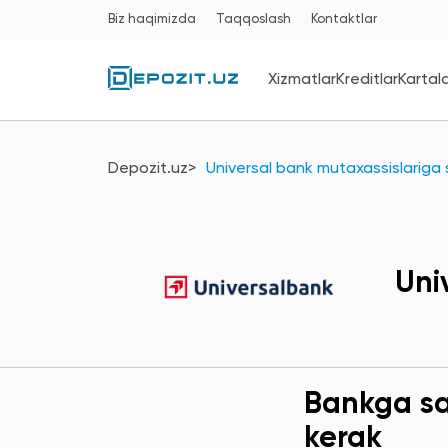
Biz haqimizda
Taqqoslash
Kontaktlar
Xizmatlar
Kreditlar
Kartal
Depozit.uz
Universal bank mutaxassislariga 
Uni
Bankga sav
kerak