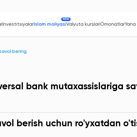
NEW
ar
Investitsiyalar
Islom moliyasi
Valyuta kurslari
Omonatlar
Yana
savol bering
versal bank mutaxassislariga sa
ol berish uchun ro'yxatdan o'ti