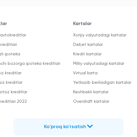
tlar
Kartalar
avtokreditlar
Xorijiy valyutadagi kartalar
kreditlari
Debet kartalar
zli ipoteka
Kredit kartalar
mchi bozorga ipoteka kreditlari
Milliy valyutadagi kartalar
iz kreditlar
Virtual karta
iz kreditlar
Yetkazib beriladigan kartalar
otsiz kreditlar
Keshbekli kartalar
reditlari 2022
Overdraft kartalar
Ko'proq ko'rsatish