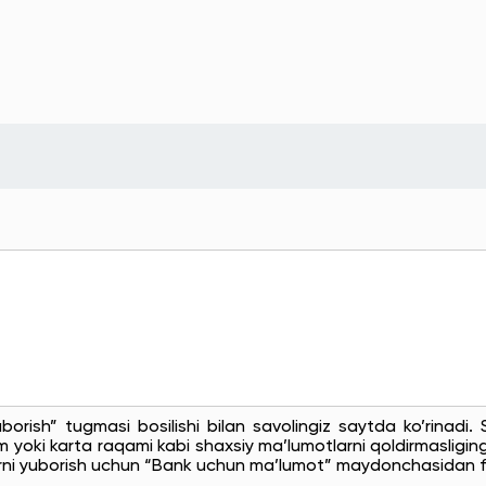
uborish” tugmasi bosilishi bilan savolingiz saytda ko’rinadi
 yoki karta raqami kabi shaxsiy ma’lumotlarni qoldirmasligingi
rni yuborish uchun “Bank uchun ma’lumot” maydonchasidan f