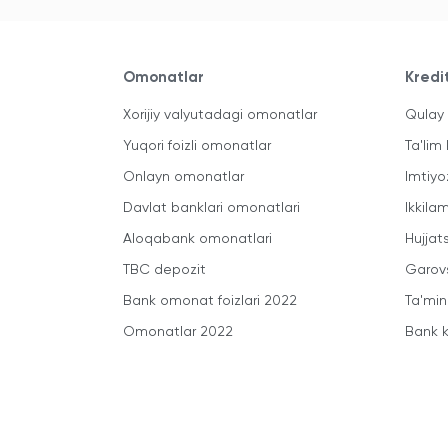
Omonatlar
Kredi
Xorijiy valyutadagi omonatlar
Qulay 
Yuqori foizli omonatlar
Ta'lim 
Onlayn omonatlar
Imtiyo
Davlat banklari omonatlari
Ikkila
Aloqabank omonatlari
Hujjats
TBC depozit
Garovs
Bank omonat foizlari 2022
Ta'min
Omonatlar 2022
Bank k