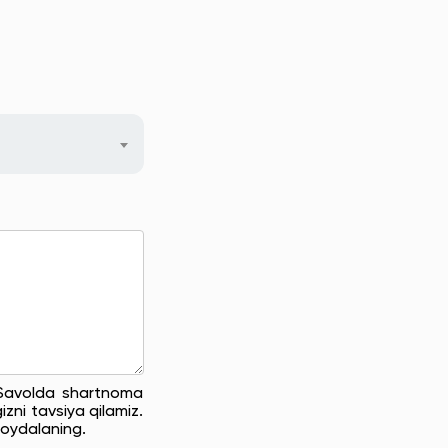
. Savolda shartnoma
zni tavsiya qilamiz.
oydalaning.