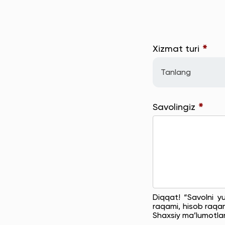
*
Xizmat turi
Tanlang
*
Savolingiz
Diqqat! “Savolni y
raqami, hisob raqam
Shaxsiy ma’lumotla