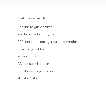
Boshqa xizmatlar
Banklar to'grisida fikrlar
Foydalanuvchilar reytingi
P2P kartadan kartaga pul o'tkazmalar
Savollar-javoblar
Ekspertlar fikri
O'zbekiston banklari
Banklarda valyuta kurslari
Mijozlar fikrlari