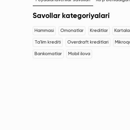
Foydalanuvchilar savollari
Ko'p beriladigan
Savollar kategoriyalari
Hammasi
Omonatlar
Kreditlar
Kartala
Ta'lim krediti
Overdraft kreditlari
Mikroqa
Bankomatlar
Mobil ilova