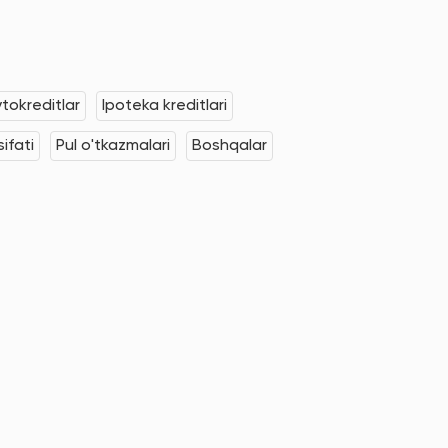
tokreditlar
Ipoteka kreditlari
ifati
Pul o'tkazmalari
Boshqalar