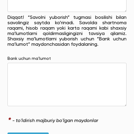
Diqqat! “Savolni yuborish” tugmasi bosilishi bilan
savolingiz saytda ko’rinadi. Savolda shartnoma
raqami, hisob raqam yoki karta raqami kabi shaxsiy
ma’lumotlarni qoldirmasligingizni tavsiya qilamiz.
Shaxsiy ma’lumotlarni yuborish uchun “Bank uchun
ma’lumot” maydonchasidan foydalaning.
Bank uchun ma'lumot
*
- to'ldirish majburiy bo'lgan maydonlar