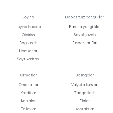
Loyiha
Depozit.uz Yangiliklari
Loyiha haqida
Barcha yangiliklar
Qidirish
Savol-javob
Bog'lanish
Ekspertlar fikri
Hamkorlar
Sayt xaritasi
Xizmatlar
Boshqalar
Omonatlar
Valyuta kurslari
Kreditlar
Taqqoslash
Kartalar
Fikrlar
To'lovlar
Kontaktlar