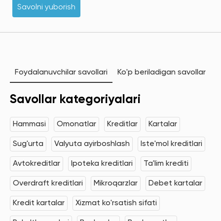
Savolni yuborish
Foydalanuvchilar savollari
Ko'p beriladigan savollar
Savollar kategoriyalari
Hammasi
Omonatlar
Kreditlar
Kartalar
Sug'urta
Valyuta ayirboshlash
Iste'mol kreditlari
Avtokreditlar
Ipoteka kreditlari
Ta'lim krediti
Overdraft kreditlari
Mikroqarzlar
Debet kartalar
Kredit kartalar
Xizmat ko'rsatish sifati