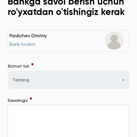
Bankga savol berish uchun
ro'yxatdan o'tishingiz kerak
Pavlichev Dmitriy
Bank hodimi
*
Xizmat turi
Tanlang
*
Savolingiz