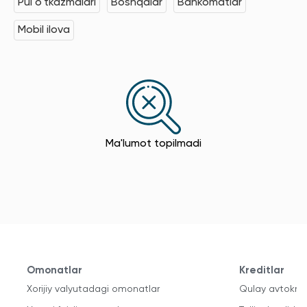
Pul o'tkazmalari
Boshqalar
Bankomatlar
Mobil ilova
Ma'lumot topilmadi
Omonatlar
Kreditlar
Xorijiy valyutadagi omonatlar
Qulay avtokred