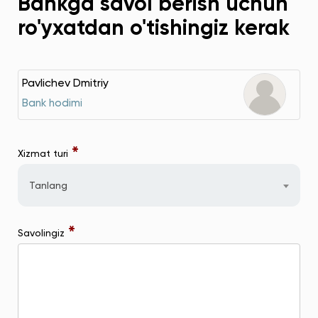
Bankga savol berish uchun
ro'yxatdan o'tishingiz kerak
Pavlichev Dmitriy
Bank hodimi
*
Xizmat turi
Tanlang
*
Savolingiz