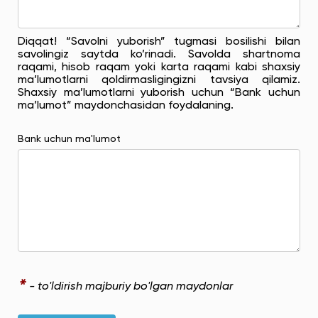
Diqqat! “Savolni yuborish” tugmasi bosilishi bilan
savolingiz saytda ko’rinadi. Savolda shartnoma
raqami, hisob raqam yoki karta raqami kabi shaxsiy
ma’lumotlarni qoldirmasligingizni tavsiya qilamiz.
Shaxsiy ma’lumotlarni yuborish uchun “Bank uchun
ma’lumot” maydonchasidan foydalaning.
Bank uchun ma'lumot
*
- to'ldirish majburiy bo'lgan maydonlar