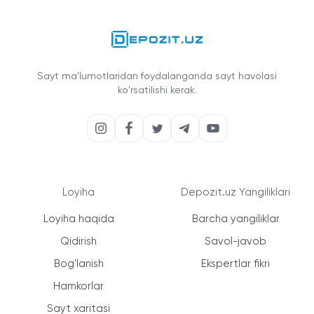
Sayt ma'lumotlaridan foydalanganda sayt havolasi
ko'rsatilishi kerak.
Loyiha
Depozit.uz Yangiliklari
Loyiha haqida
Barcha yangiliklar
Qidirish
Savol-javob
Bog'lanish
Ekspertlar fikri
Hamkorlar
Sayt xaritasi