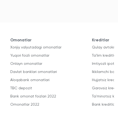
Omonatlar
Kreditlar
Xorijiy valyutadagi omonatlar
Qulay avtokred
Yuqori foizli omonatlar
Ta'lim kreditlari
Onlayn omonatlar
Imtiyozli ipote
Davlat banklari omonatlari
Ikkilamchi bozo
Aloqabank omonatlari
Hujjatsiz kredit
TBC depozit
Garovsiz kredit
Bank omonat foizlari 2022
Ta'minotsiz kre
Omonatlar 2022
Bank kreditlari