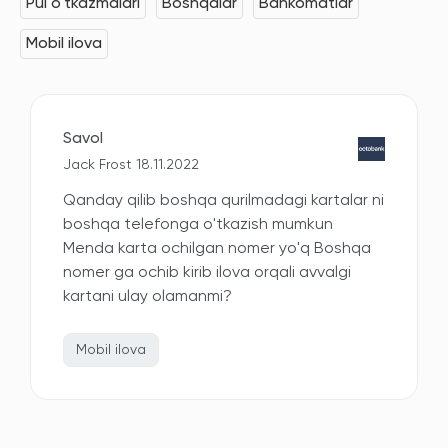
Pul o'tkazmalari
Boshqalar
Bankomatlar
Mobil ilova
Savol
Jack Frost 18.11.2022
Qanday qilib boshqa qurilmadagi kartalar ni
boshqa telefonga o'tkazish mumkun
Menda karta ochilgan nomer yo'q Boshqa
nomer ga ochib kirib ilova orqali avvalgi
kartani ulay olamanmi?
Mobil ilova