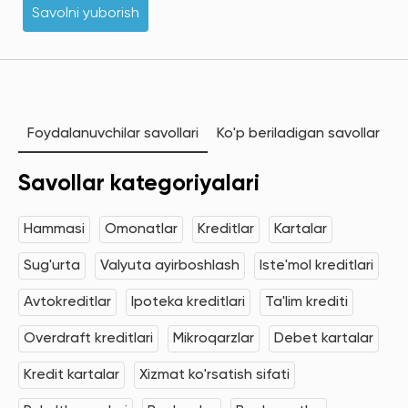
Savolni yuborish
Foydalanuvchilar savollari
Ko'p beriladigan savollar
Savollar kategoriyalari
Hammasi
Omonatlar
Kreditlar
Kartalar
Sug'urta
Valyuta ayirboshlash
Iste'mol kreditlari
Avtokreditlar
Ipoteka kreditlari
Ta'lim krediti
Overdraft kreditlari
Mikroqarzlar
Debet kartalar
Kredit kartalar
Xizmat ko'rsatish sifati