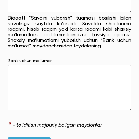
Diqqat! “Savolni yuborish” tugmasi bosilishi bilan
savolingiz saytda ko’rinadi. Savolda shartnoma
raqami, hisob raqam yoki karta raqami kabi shaxsiy
ma’lumotlarni qoldirmasligingizni tavsiya qilamiz.
Shaxsiy ma’lumotlarni yuborish uchun “Bank uchun
ma’lumot” maydonchasidan foydalaning.
Bank uchun ma'lumot
*
- to'ldirish majburiy bo'lgan maydonlar