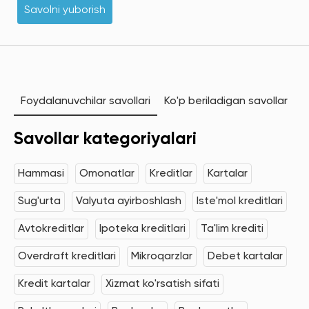
Savolni yuborish
Foydalanuvchilar savollari
Ko'p beriladigan savollar
Savollar kategoriyalari
Hammasi
Omonatlar
Kreditlar
Kartalar
Sug'urta
Valyuta ayirboshlash
Iste'mol kreditlari
Avtokreditlar
Ipoteka kreditlari
Ta'lim krediti
Overdraft kreditlari
Mikroqarzlar
Debet kartalar
Kredit kartalar
Xizmat ko'rsatish sifati