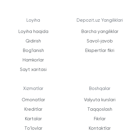
Loyiha
Depozit.uz Yangiliklari
Loyiha haqida
Barcha yangiliklar
Qidirish
Savol-javob
Bog'lanish
Ekspertlar fikri
Hamkorlar
Sayt xaritasi
Xizmatlar
Boshqalar
Omonatlar
Valyuta kurslari
Kreditlar
Taqqoslash
Kartalar
Fikrlar
To'lovlar
Kontaktlar