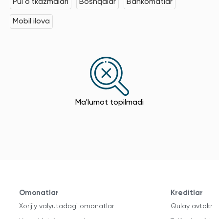
Pul o'tkazmalari
Boshqalar
Bankomatlar
Mobil ilova
Ma'lumot topilmadi
Omonatlar
Kreditlar
Xorijiy valyutadagi omonatlar
Qulay avtokred