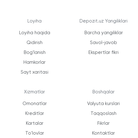
Loyiha
Depozit.uz Yangiliklari
Loyiha haqida
Barcha yangiliklar
Qidirish
Savol-javob
Bog'lanish
Ekspertlar fikri
Hamkorlar
Sayt xaritasi
Xizmatlar
Boshqalar
Omonatlar
Valyuta kurslari
Kreditlar
Taqqoslash
Kartalar
Fikrlar
To'lovlar
Kontaktlar