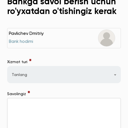
Bankga savol berish uchun
ro'yxatdan o'tishingiz kerak
Pavlichev Dmitriy
Bank hodimi
*
Xizmat turi
Tanlang
*
Savolingiz