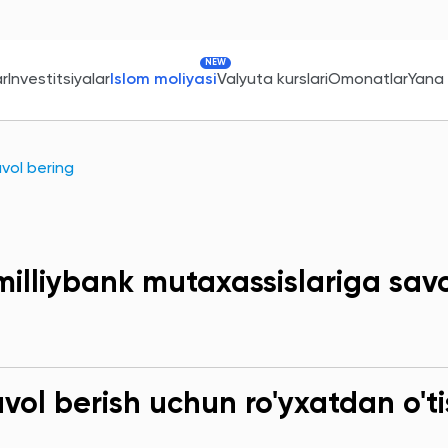
NEW
ar
Investitsiyalar
Islom moliyasi
Valyuta kurslari
Omonatlar
Yana
avol bering
milliybank mutaxassislariga sav
ol berish uchun ro'yxatdan o'ti