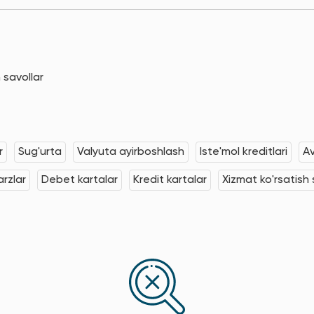
 savollar
r
Sug'urta
Valyuta ayirboshlash
Iste'mol kreditlari
Av
rzlar
Debet kartalar
Kredit kartalar
Xizmat ko'rsatish s