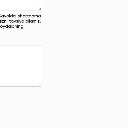
. Savolda shartnoma
zni tavsiya qilamiz.
oydalaning.