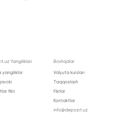
t.uz Yangiliklari
Boshqalar
 yangiliklar
Valyuta kurslari
-javob
Taqqoslash
lar fikri
Fikrlar
Kontaktlar
info@depozit.uz