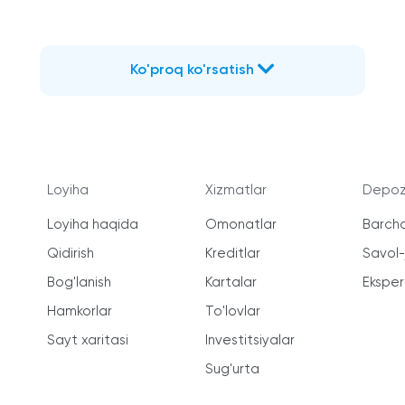
Ko'proq ko'rsatish
Loyiha
Xizmatlar
Depozi
Loyiha haqida
Omonatlar
Barcha
Qidirish
Kreditlar
Savol
Bog'lanish
Kartalar
Ekspert
Hamkorlar
To'lovlar
Sayt xaritasi
Investitsiyalar
Sug'urta