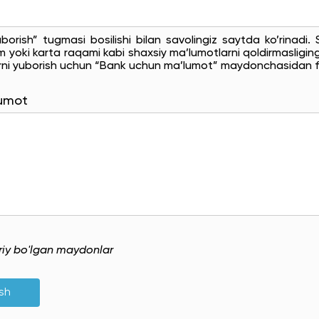
uborish” tugmasi bosilishi bilan savolingiz saytda ko’rinadi
 yoki karta raqami kabi shaxsiy ma’lumotlarni qoldirmasligingi
rni yuborish uchun “Bank uchun ma’lumot” maydonchasidan f
lumot
uriy bo'lgan maydonlar
ish