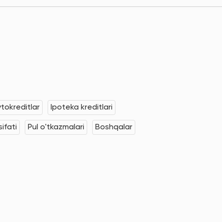
tokreditlar
Ipoteka kreditlari
ifati
Pul o'tkazmalari
Boshqalar