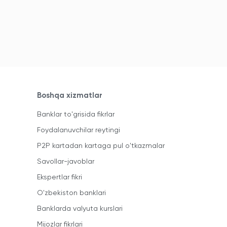
Boshqa xizmatlar
Banklar to'grisida fikrlar
Foydalanuvchilar reytingi
P2P kartadan kartaga pul o'tkazmalar
Savollar-javoblar
Ekspertlar fikri
O'zbekiston banklari
Banklarda valyuta kurslari
Mijozlar fikrlari