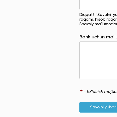
Diqqat! “Savolni y
raqami, hisob raqam
Shaxsiy ma’lumotla
Bank uchun ma'
*
- to'ldirish majb
Savolni yubor