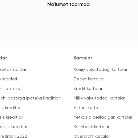
Ma'lumot topilmadi
tlar
Kartalar
avtokreditlar
Xorijiy valyutadagi kartalar
kreditlari
Debet kartalar
zli ipoteka
Kredit kartalar
mchi bozorga ipoteka kreditlari
Milliy valyutadagi kartalar
iz kreditlar
Virtual karta
iz kreditlar
Yetkazib beriladigan kartalar
otsiz kreditlar
Keshbekli kartalar
reditlari 2022
Overdraft kartalar