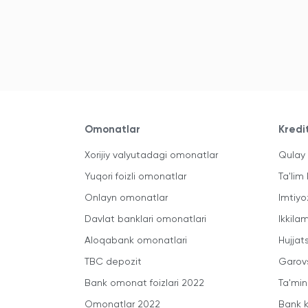
Omonatlar
Kredi
Xorijiy valyutadagi omonatlar
Qulay 
Yuqori foizli omonatlar
Ta'lim 
Onlayn omonatlar
Imtiyo
Davlat banklari omonatlari
Ikkila
Aloqabank omonatlari
Hujjats
TBC depozit
Garovs
Bank omonat foizlari 2022
Ta'min
Omonatlar 2022
Bank k