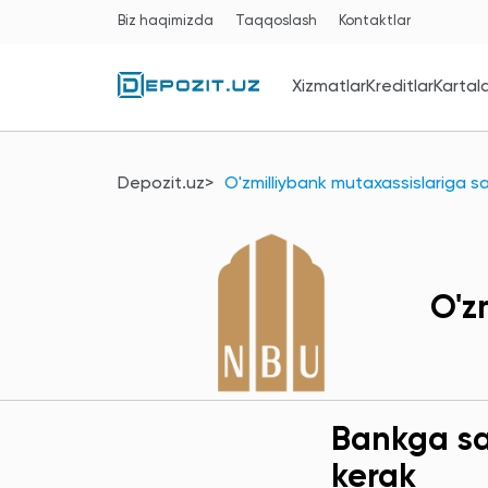
Biz haqimizda
Taqqoslash
Kontaktlar
Xizmatlar
Kreditlar
Kartal
Depozit.uz
O'zmilliybank mutaxassislariga s
O'z
Bankga sav
kerak