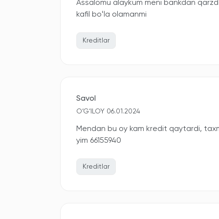
Assalomu alaykum meni bankdan qarzdor
kafil boʻla olamanmi
Kreditlar
Savol
O‘G‘ILOY 06.01.2024
Mendan bu oy kam kredit qaytardi, taxm
yim 66155940
Kreditlar