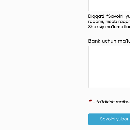
Diqqat! “Savolni y
raqami, hisob raqam
Shaxsiy ma’lumotla
Bank uchun ma'
*
- to'ldirish majb
Savolni yubor