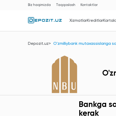
Biz haqimizda
Taqqoslash
Kontaktlar
Xizmatlar
Kreditlar
Kartal
Depozit.uz
O'zmilliybank mutaxassislariga s
O'z
Bankga sav
kerak