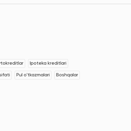
tokreditlar
Ipoteka kreditlari
ifati
Pul o'tkazmalari
Boshqalar