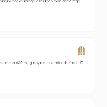
ligim bor va mibga oshirilgan men doʻstimga
inimcha 600 ming qaytarish kerak edi. Kredit ID