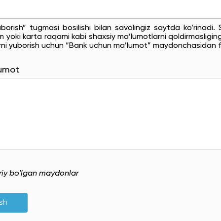
uborish” tugmasi bosilishi bilan savolingiz saytda ko’rinadi
 yoki karta raqami kabi shaxsiy ma’lumotlarni qoldirmasligingi
rni yuborish uchun “Bank uchun ma’lumot” maydonchasidan f
lumot
uriy bo'lgan maydonlar
ish