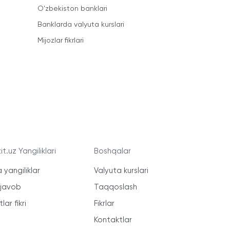
O'zbekiston banklari
Banklarda valyuta kurslari
Mijozlar fikrlari
t.uz Yangiliklari
Boshqalar
 yangiliklar
Valyuta kurslari
-javob
Taqqoslash
lar fikri
Fikrlar
Kontaktlar