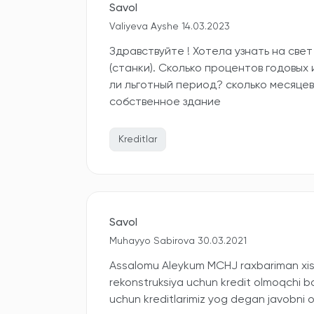
Savol
Valiyeva Ayshe 14.03.2023
Здравствуйте ! Хотела узнать на све
(станки). Сколько процентов годовых 
ли льготный период? сколько месяцев
собственное здание
Kreditlar
Savol
Muhayyo Sabirova 30.03.2021
Assalomu Aleykum MCHJ raxbariman xiso
rekonstruksiya uchun kredit olmoqchi bol
uchun kreditlarimiz yog degan javobni 