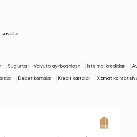
 savollar
r
Sug'urta
Valyuta ayirboshlash
Iste'mol kreditlari
Av
rzlar
Debet kartalar
Kredit kartalar
Xizmat ko'rsatish s