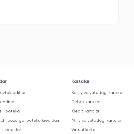
tlar
Kartalar
avtokreditlar
Xorijiy valyutadagi kartalar
kreditlari
Debet kartalar
zli ipoteka
Kredit kartalar
mchi bozorga ipoteka kreditlari
Milliy valyutadagi kartalar
iz kreditlar
Virtual karta