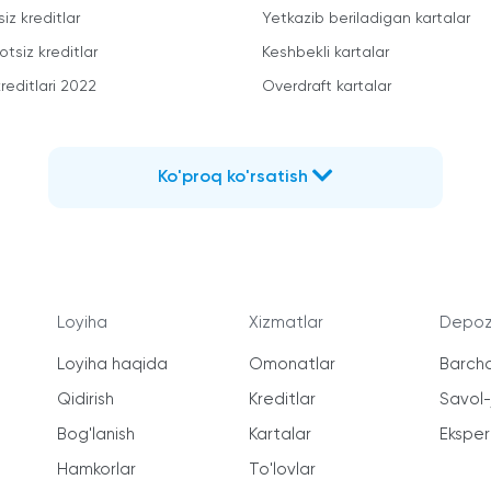
iz kreditlar
Yetkazib beriladigan kartalar
otsiz kreditlar
Keshbekli kartalar
reditlari 2022
Overdraft kartalar
Ko'proq ko'rsatish
Loyiha
Xizmatlar
Depozi
Loyiha haqida
Omonatlar
Barcha
Qidirish
Kreditlar
Savol
Bog'lanish
Kartalar
Ekspert
Hamkorlar
To'lovlar