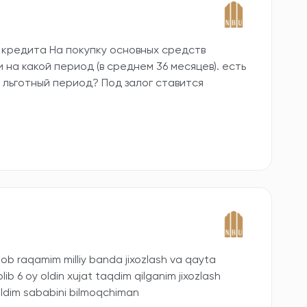
т кредита На покупку основных средств
и на какой период (в среднем 36 месяцев). есть
 льготный период? Под залог ставится
b raqamim milliy banda jixozlash va qayta
ib 6 oy oldin xujat taqdim qilganim jixozlash
oldim sababini bilmoqchiman