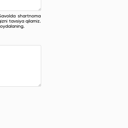
. Savolda shartnoma
zni tavsiya qilamiz.
oydalaning.