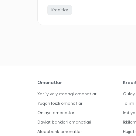
Kreditlar
Omonatlar
Kredi
Xorijiy valyutadagi omonatlar
Qulay 
Yuqori foizli omonatlar
Ta'lim 
Onlayn omonatlar
Imtiyo
Davlat banklari omonatlari
Ikkila
Aloqabank omonatlari
Hujjats