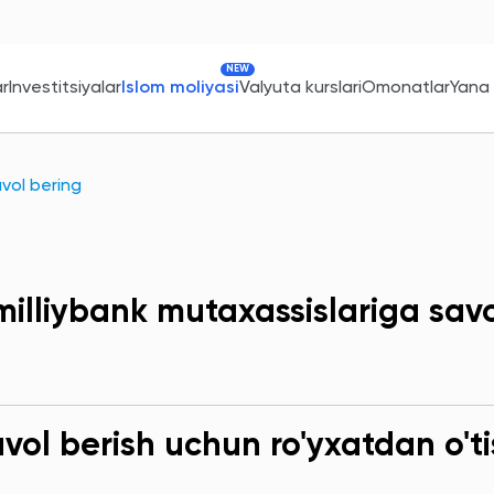
NEW
ar
Investitsiyalar
Islom moliyasi
Valyuta kurslari
Omonatlar
Yana
avol bering
milliybank mutaxassislariga sav
ol berish uchun ro'yxatdan o'ti