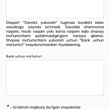
Diqqat! “Savolni yuborish” tugmasi bosilishi bilan
savolingiz saytda ko’rinadi. Savolda shartnoma
raqami, hisob raqam yoki karta raqami kabi shaxsiy
ma’lumotlarni qoldirmasligingizni tavsiya qilamiz.
Shaxsiy ma’lumotlarni yuborish uchun “Bank uchun
ma’lumot” maydonchasidan foydalaning.
Bank uchun ma'lumot
*
- to'ldirish majburiy bo'lgan maydonlar