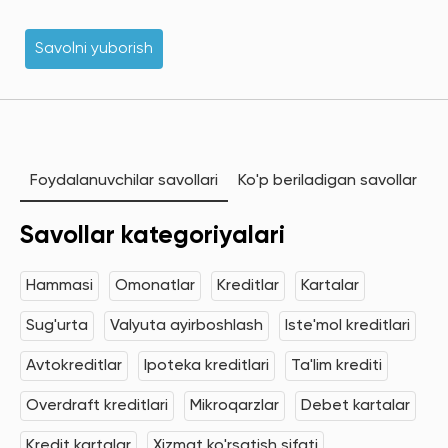
Savolni yuborish
Foydalanuvchilar savollari
Ko'p beriladigan savollar
Savollar kategoriyalari
Hammasi
Omonatlar
Kreditlar
Kartalar
Sug'urta
Valyuta ayirboshlash
Iste'mol kreditlari
Avtokreditlar
Ipoteka kreditlari
Ta'lim krediti
Overdraft kreditlari
Mikroqarzlar
Debet kartalar
Kredit kartalar
Xizmat ko'rsatish sifati