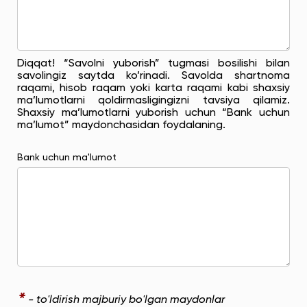
Diqqat! “Savolni yuborish” tugmasi bosilishi bilan
savolingiz saytda ko’rinadi. Savolda shartnoma
raqami, hisob raqam yoki karta raqami kabi shaxsiy
ma’lumotlarni qoldirmasligingizni tavsiya qilamiz.
Shaxsiy ma’lumotlarni yuborish uchun “Bank uchun
ma’lumot” maydonchasidan foydalaning.
Bank uchun ma'lumot
*
- to'ldirish majburiy bo'lgan maydonlar