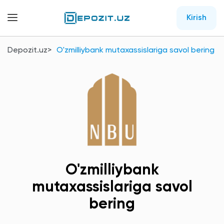
Kirish
Depozit.uz
O'zmilliybank mutaxassislariga savol bering
O'zmilliybank
mutaxassislariga savol
bering