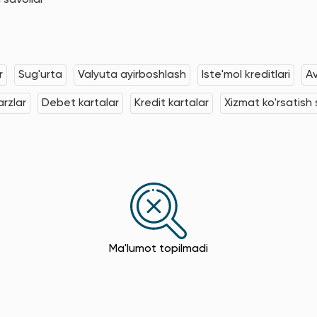
 savollar
r
Sug'urta
Valyuta ayirboshlash
Iste'mol kreditlari
Av
rzlar
Debet kartalar
Kredit kartalar
Xizmat ko'rsatish s
Ma'lumot topilmadi