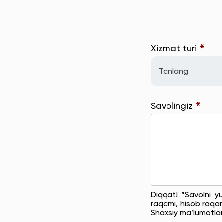
*
Xizmat turi
Tanlang
*
Savolingiz
Diqqat! “Savolni y
raqami, hisob raqam
Shaxsiy ma’lumotla