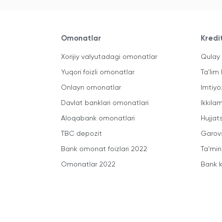
Omonatlar
Kredi
Xorijiy valyutadagi omonatlar
Qulay 
Yuqori foizli omonatlar
Ta'lim 
Onlayn omonatlar
Imtiyo
Davlat banklari omonatlari
Ikkila
Aloqabank omonatlari
Hujjats
TBC depozit
Garovs
Bank omonat foizlari 2022
Ta'min
Omonatlar 2022
Bank k