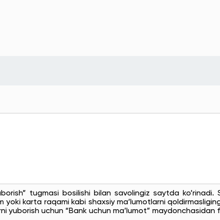
uborish” tugmasi bosilishi bilan savolingiz saytda ko’rinadi
 yoki karta raqami kabi shaxsiy ma’lumotlarni qoldirmasligingi
rni yuborish uchun “Bank uchun ma’lumot” maydonchasidan f