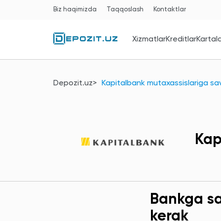
Biz haqimizda
Taqqoslash
Kontaktlar
Xizmatlar
Kreditlar
Kartal
Depozit.uz
Kapitalbank mutaxassislariga sav
Kap
Bankga sav
kerak