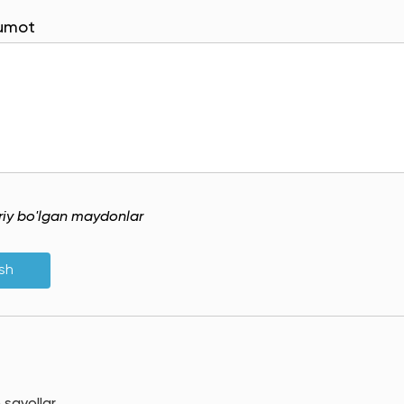
lumot
uriy bo'lgan maydonlar
ish