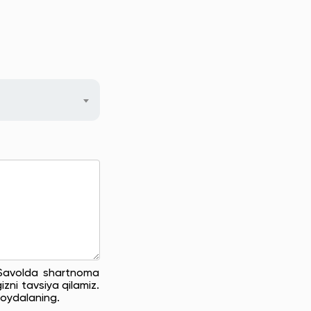
. Savolda shartnoma
zni tavsiya qilamiz.
oydalaning.