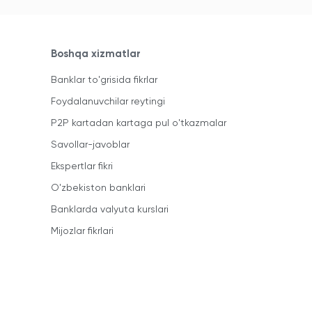
Boshqa xizmatlar
Banklar to'grisida fikrlar
Foydalanuvchilar reytingi
P2P kartadan kartaga pul o'tkazmalar
Savollar-javoblar
Ekspertlar fikri
O'zbekiston banklari
Banklarda valyuta kurslari
Mijozlar fikrlari