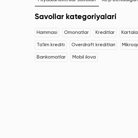
Foydalanuvchilar savollari
Ko'p beriladigan
Savollar kategoriyalari
Hammasi
Omonatlar
Kreditlar
Kartala
Ta'lim krediti
Overdraft kreditlari
Mikroqa
Bankomatlar
Mobil ilova