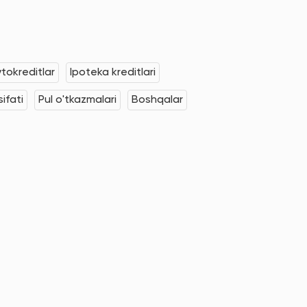
tokreditlar
Ipoteka kreditlari
ifati
Pul o'tkazmalari
Boshqalar