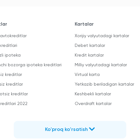
tlar
Kartalar
avtokreditlar
Xorijiy valyutadagi kartalar
kreditlari
Debet kartalar
zli ipoteka
Kredit kartalar
mchi bozorga ipoteka kreditlari
Milliy valyutadagi kartalar
iz kreditlar
Virtual karta
iz kreditlar
Yetkazib beriladigan kartalar
otsiz kreditlar
Keshbekli kartalar
reditlari 2022
Overdraft kartalar
Ko'proq ko'rsatish