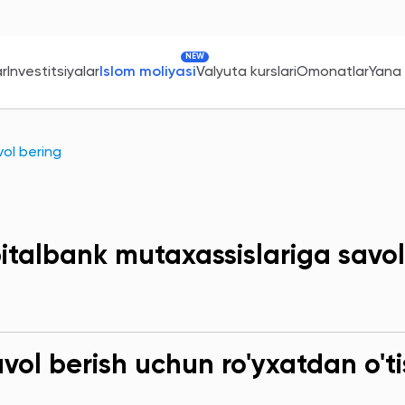
NEW
ar
Investitsiyalar
Islom moliyasi
Valyuta kurslari
Omonatlar
Yana
ol bering
italbank mutaxassislariga savol
ol berish uchun ro'yxatdan o'ti