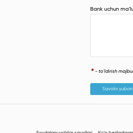
Bank uchun ma'
*
- to'ldirish majb
Savolni yubor