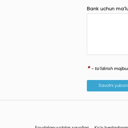
Bank uchun ma'
*
- to'ldirish majb
Savolni yubor