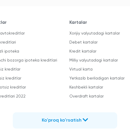
tlar
Kartalar
avtokreditlar
Xorijiy valyutadagi kartalar
kreditlari
Debet kartalar
zli ipoteka
Kredit kartalar
mchi bozorga ipoteka kreditlari
Milliy valyutadagi kartalar
iz kreditlar
Virtual karta
iz kreditlar
Yetkazib beriladigan kartalar
otsiz kreditlar
Keshbekli kartalar
reditlari 2022
Overdraft kartalar
Ko'proq ko'rsatish