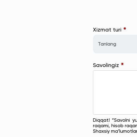
*
Xizmat turi
Tanlang
*
Savolingiz
Diqqat! “Savolni y
raqami, hisob raqam
Shaxsiy ma’lumotla