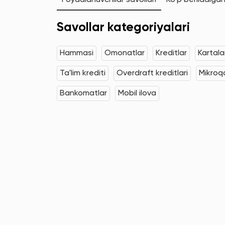
Foydalanuvchilar savollari
Ko'p beriladigan
Savollar kategoriyalari
Hammasi
Omonatlar
Kreditlar
Kartala
Ta'lim krediti
Overdraft kreditlari
Mikroqa
Bankomatlar
Mobil ilova