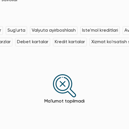
 savollar
r
Sug'urta
Valyuta ayirboshlash
Iste'mol kreditlari
Av
rzlar
Debet kartalar
Kredit kartalar
Xizmat ko'rsatish s
Ma'lumot topilmadi