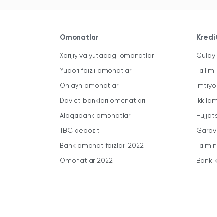
Omonatlar
Kredi
Xorijiy valyutadagi omonatlar
Qulay 
Yuqori foizli omonatlar
Ta'lim 
Onlayn omonatlar
Imtiyo
Davlat banklari omonatlari
Ikkila
Aloqabank omonatlari
Hujjats
TBC depozit
Garovs
Bank omonat foizlari 2022
Ta'min
Omonatlar 2022
Bank k