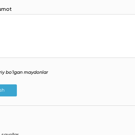
lumot
uriy bo'lgan maydonlar
ish