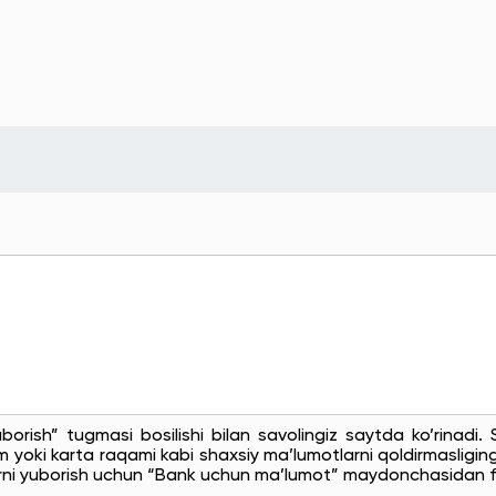
uborish” tugmasi bosilishi bilan savolingiz saytda ko’rinadi
 yoki karta raqami kabi shaxsiy ma’lumotlarni qoldirmasligingi
rni yuborish uchun “Bank uchun ma’lumot” maydonchasidan f