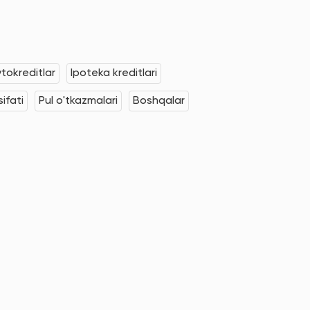
tokreditlar
Ipoteka kreditlari
ifati
Pul o'tkazmalari
Boshqalar