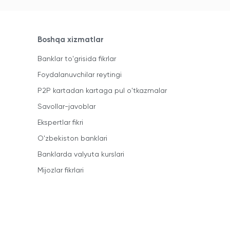
Boshqa xizmatlar
Banklar to'grisida fikrlar
Foydalanuvchilar reytingi
P2P kartadan kartaga pul o'tkazmalar
Savollar-javoblar
Ekspertlar fikri
O'zbekiston banklari
Banklarda valyuta kurslari
Mijozlar fikrlari