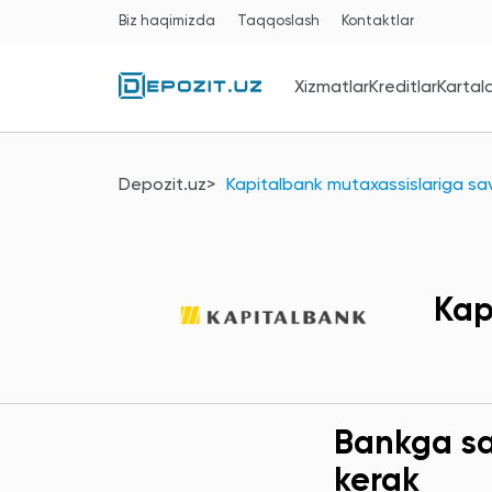
Biz haqimizda
Taqqoslash
Kontaktlar
Xizmatlar
Kreditlar
Kartal
Depozit.uz
Kapitalbank mutaxassislariga sav
Kap
Bankga sav
kerak