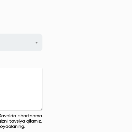
. Savolda shartnoma
zni tavsiya qilamiz.
oydalaning.