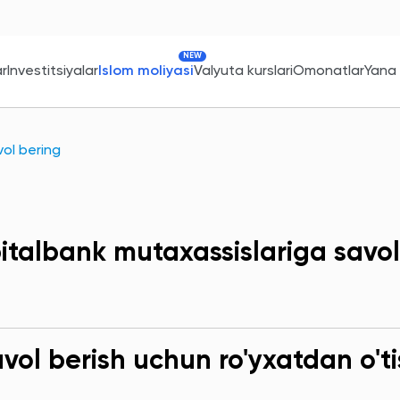
NEW
ar
Investitsiyalar
Islom moliyasi
Valyuta kurslari
Omonatlar
Yana
ol bering
italbank mutaxassislariga savol
ol berish uchun ro'yxatdan o'ti