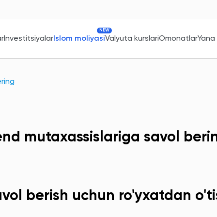
NEW
ar
Investitsiyalar
Islom moliyasi
Valyuta kurslari
Omonatlar
Yana
ring
end mutaxassislariga savol beri
ol berish uchun ro'yxatdan o'ti