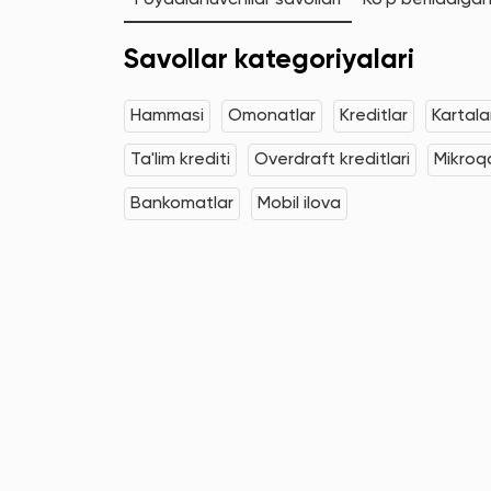
Foydalanuvchilar savollari
Ko'p beriladigan
Savollar kategoriyalari
Hammasi
Omonatlar
Kreditlar
Kartala
Ta'lim krediti
Overdraft kreditlari
Mikroqa
Bankomatlar
Mobil ilova