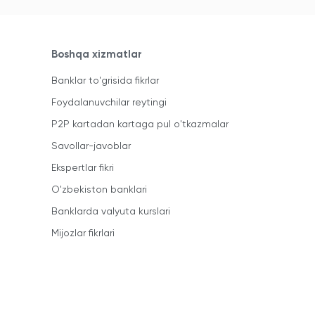
Boshqa xizmatlar
Banklar to'grisida fikrlar
Foydalanuvchilar reytingi
P2P kartadan kartaga pul o'tkazmalar
Savollar-javoblar
Ekspertlar fikri
O'zbekiston banklari
Banklarda valyuta kurslari
Mijozlar fikrlari