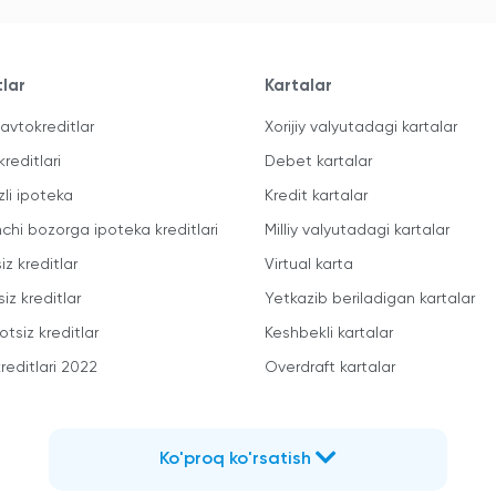
tlar
Kartalar
avtokreditlar
Xorijiy valyutadagi kartalar
kreditlari
Debet kartalar
zli ipoteka
Kredit kartalar
mchi bozorga ipoteka kreditlari
Milliy valyutadagi kartalar
iz kreditlar
Virtual karta
iz kreditlar
Yetkazib beriladigan kartalar
otsiz kreditlar
Keshbekli kartalar
reditlari 2022
Overdraft kartalar
Ko'proq ko'rsatish