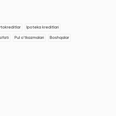
tokreditlar
Ipoteka kreditlari
ifati
Pul o'tkazmalari
Boshqalar