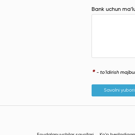
Bank uchun ma'
*
- to'ldirish majb
Savolni yubor