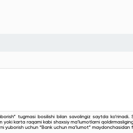
uborish” tugmasi bosilishi bilan savolingiz saytda ko’rinadi
 yoki karta raqami kabi shaxsiy ma’lumotlarni qoldirmasligingi
rni yuborish uchun “Bank uchun ma’lumot” maydonchasidan f