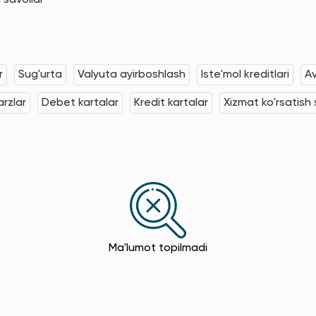
 savollar
r
Sug'urta
Valyuta ayirboshlash
Iste'mol kreditlari
Av
rzlar
Debet kartalar
Kredit kartalar
Xizmat ko'rsatish s
Ma'lumot topilmadi