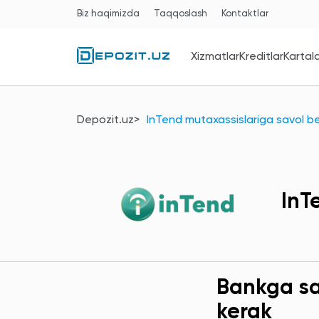
Biz haqimizda
Taqqoslash
Kontaktlar
Xizmatlar
Kreditlar
Kartal
Depozit.uz
InTend mutaxassislariga savol be
InT
Bankga sav
kerak