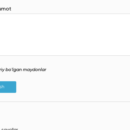
lumot
uriy bo'lgan maydonlar
ish