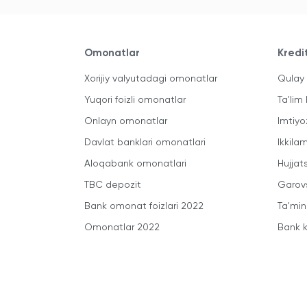
Omonatlar
Kredi
Xorijiy valyutadagi omonatlar
Qulay 
Yuqori foizli omonatlar
Ta'lim 
Onlayn omonatlar
Imtiyo
Davlat banklari omonatlari
Ikkila
Aloqabank omonatlari
Hujjats
TBC depozit
Garovs
Bank omonat foizlari 2022
Ta'min
Omonatlar 2022
Bank k