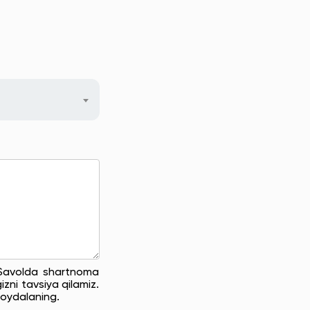
. Savolda shartnoma
zni tavsiya qilamiz.
oydalaning.