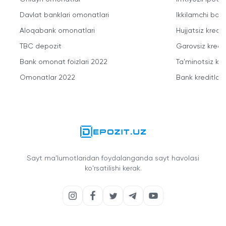
Davlat banklari omonatlari
Ikkilamchi bozo
Aloqabank omonatlari
Hujjatsiz kredit
TBC depozit
Garovsiz kredit
Bank omonat foizlari 2022
Ta'minotsiz kre
Omonatlar 2022
Bank kreditlari
Sayt ma'lumotlaridan foydalanganda sayt havolasi
ko'rsatilishi kerak.