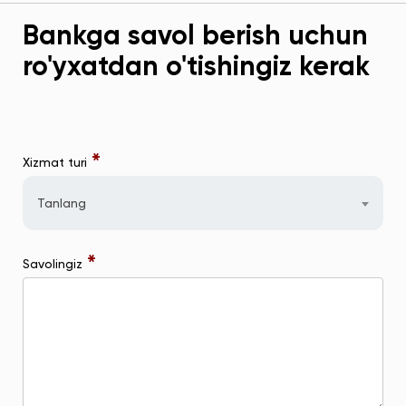
Bankga savol berish uchun
ro'yxatdan o'tishingiz kerak
*
Xizmat turi
Tanlang
*
Savolingiz