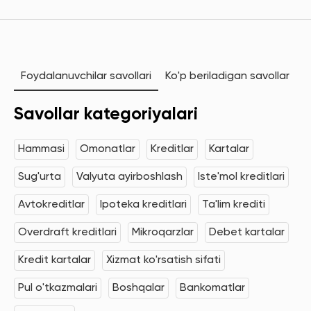
Foydalanuvchilar savollari
Ko'p beriladigan savollar
Savollar kategoriyalari
Hammasi
Omonatlar
Kreditlar
Kartalar
Sug'urta
Valyuta ayirboshlash
Iste'mol kreditlari
Avtokreditlar
Ipoteka kreditlari
Ta'lim krediti
Overdraft kreditlari
Mikroqarzlar
Debet kartalar
Kredit kartalar
Xizmat ko'rsatish sifati
Pul o'tkazmalari
Boshqalar
Bankomatlar