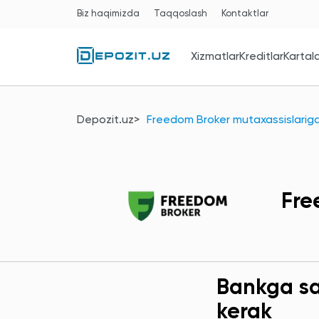
Biz haqimizda
Taqqoslash
Kontaktlar
Xizmatlar
Kreditlar
Kartal
Depozit.uz
Freedom Broker mutaxassislariga
Fre
Bankga sav
kerak