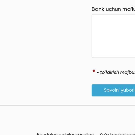
Bank uchun ma'
*
- to'ldirish majb
Savolni yubor