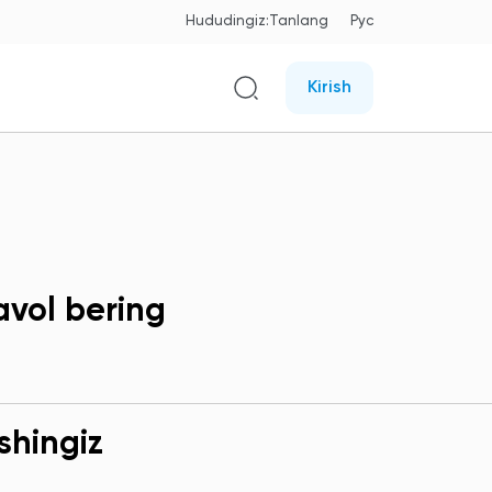
Hududingiz:
Tanlang
Рус
Kirish
avol bering
shingiz