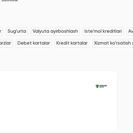
 savollar
r
Sug'urta
Valyuta ayirboshlash
Iste'mol kreditlari
Av
rzlar
Debet kartalar
Kredit kartalar
Xizmat ko'rsatish s