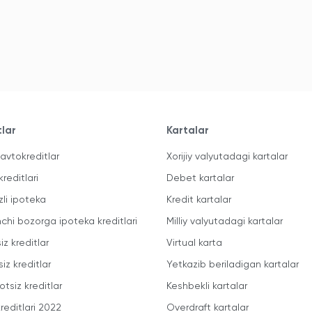
tlar
Kartalar
avtokreditlar
Xorijiy valyutadagi kartalar
kreditlari
Debet kartalar
zli ipoteka
Kredit kartalar
mchi bozorga ipoteka kreditlari
Milliy valyutadagi kartalar
iz kreditlar
Virtual karta
iz kreditlar
Yetkazib beriladigan kartalar
otsiz kreditlar
Keshbekli kartalar
reditlari 2022
Overdraft kartalar