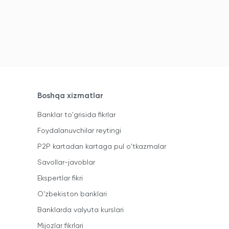
Boshqa xizmatlar
Banklar to'grisida fikrlar
Foydalanuvchilar reytingi
P2P kartadan kartaga pul o'tkazmalar
Savollar-javoblar
Ekspertlar fikri
O'zbekiston banklari
Banklarda valyuta kurslari
Mijozlar fikrlari