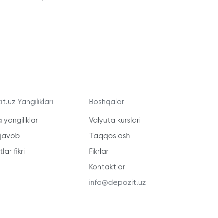
t.uz Yangiliklari
Boshqalar
 yangiliklar
Valyuta kurslari
-javob
Taqqoslash
lar fikri
Fikrlar
Kontaktlar
info@depozit.uz