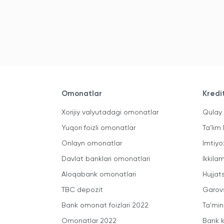
Omonatlar
Kredi
Xorijiy valyutadagi omonatlar
Qulay 
Yuqori foizli omonatlar
Ta'lim 
Onlayn omonatlar
Imtiyo
Davlat banklari omonatlari
Ikkila
Aloqabank omonatlari
Hujjats
TBC depozit
Garovs
Bank omonat foizlari 2022
Ta'min
Omonatlar 2022
Bank k