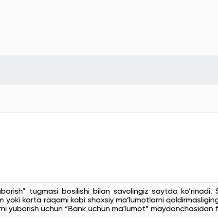
uborish” tugmasi bosilishi bilan savolingiz saytda ko’rinadi
 yoki karta raqami kabi shaxsiy ma’lumotlarni qoldirmasligingi
rni yuborish uchun “Bank uchun ma’lumot” maydonchasidan f