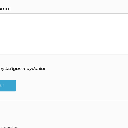
lumot
uriy bo'lgan maydonlar
ish