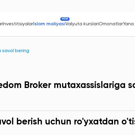
NEW
ar
Investitsiyalar
Islom moliyasi
Valyuta kurslari
Omonatlar
Yana
 savol bering
edom Broker mutaxassislariga s
ol berish uchun ro'yxatdan o'ti