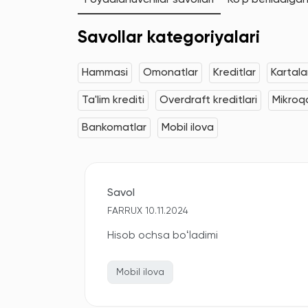
Foydalanuvchilar savollari
Ko'p beriladigan
Savollar kategoriyalari
Hammasi
Omonatlar
Kreditlar
Kartala
Ta'lim krediti
Overdraft kreditlari
Mikroqa
Bankomatlar
Mobil ilova
Savol
FARRUX 10.11.2024
Hisob ochsa boʻladimi
Mobil ilova