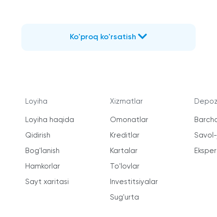
Ko'proq ko'rsatish
Loyiha
Xizmatlar
Depozi
Loyiha haqida
Omonatlar
Barcha
Qidirish
Kreditlar
Savol
Bog'lanish
Kartalar
Ekspert
Hamkorlar
To'lovlar
Sayt xaritasi
Investitsiyalar
Sug'urta