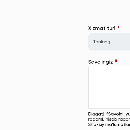
*
Xizmat turi
Tanlang
*
Savolingiz
Diqqat! “Savolni y
raqami, hisob raqam
Shaxsiy ma’lumotla