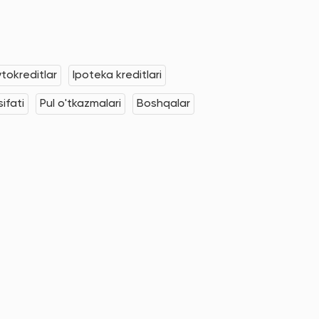
tokreditlar
Ipoteka kreditlari
ifati
Pul o'tkazmalari
Boshqalar