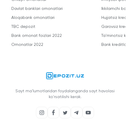
Davlat banklari omonatlari
Ikkilamchi bozo
Aloqabank omonatlari
Hujjatsiz kredit
TBC depozit
Garovsiz kredit
Bank omonat foizlari 2022
Ta'minotsiz kre
Omonatlar 2022
Bank kreditlari
Sayt ma'lumotlaridan foydalanganda sayt havolasi
ko'rsatilishi kerak.