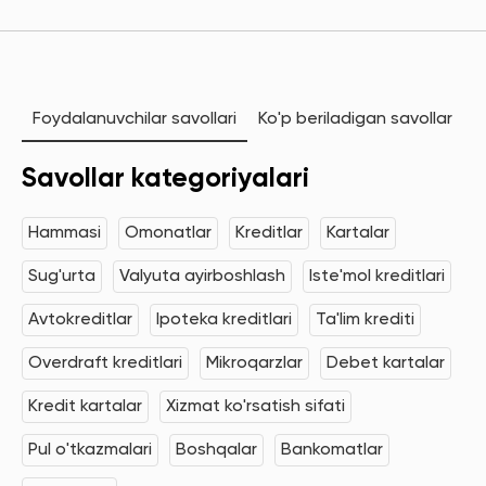
Foydalanuvchilar savollari
Ko'p beriladigan savollar
Savollar kategoriyalari
Hammasi
Omonatlar
Kreditlar
Kartalar
Sug'urta
Valyuta ayirboshlash
Iste'mol kreditlari
Avtokreditlar
Ipoteka kreditlari
Ta'lim krediti
Overdraft kreditlari
Mikroqarzlar
Debet kartalar
Kredit kartalar
Xizmat ko'rsatish sifati
Pul o'tkazmalari
Boshqalar
Bankomatlar