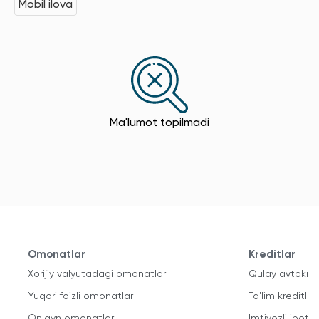
Mobil ilova
Ma'lumot topilmadi
Omonatlar
Kreditlar
Xorijiy valyutadagi omonatlar
Qulay avtokred
Yuqori foizli omonatlar
Ta'lim kreditlari
Onlayn omonatlar
Imtiyozli ipote