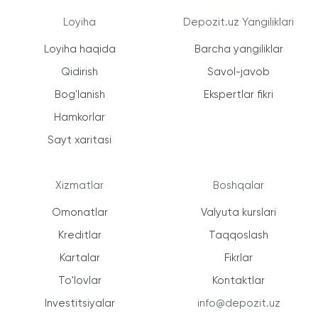
Loyiha
Depozit.uz Yangiliklari
Loyiha haqida
Barcha yangiliklar
Qidirish
Savol-javob
Bog'lanish
Ekspertlar fikri
Hamkorlar
Sayt xaritasi
Xizmatlar
Boshqalar
Omonatlar
Valyuta kurslari
Kreditlar
Taqqoslash
Kartalar
Fikrlar
To'lovlar
Kontaktlar
Investitsiyalar
info@depozit.uz