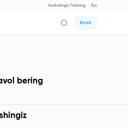
Hududingiz:
Tanlang
Рус
Kirish
avol bering
shingiz