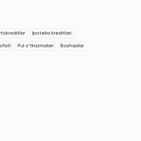
tokreditlar
Ipoteka kreditlari
ifati
Pul o'tkazmalari
Boshqalar