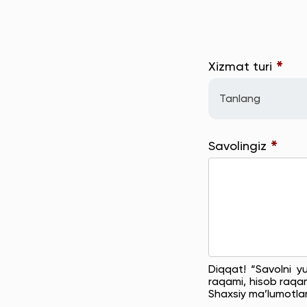
*
Xizmat turi
Tanlang
*
Savolingiz
Diqqat! “Savolni y
raqami, hisob raqam
Shaxsiy ma’lumotla