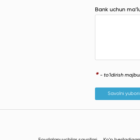
Bank uchun ma'
*
- to'ldirish majb
Savolni yubor