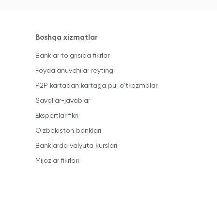
Boshqa xizmatlar
Banklar to'grisida fikrlar
Foydalanuvchilar reytingi
P2P kartadan kartaga pul o'tkazmalar
Savollar-javoblar
Ekspertlar fikri
O'zbekiston banklari
Banklarda valyuta kurslari
Mijozlar fikrlari