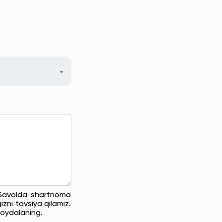
. Savolda shartnoma
zni tavsiya qilamiz.
oydalaning.