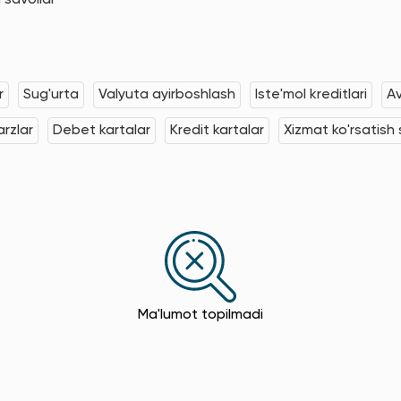
 savollar
r
Sug'urta
Valyuta ayirboshlash
Iste'mol kreditlari
Av
rzlar
Debet kartalar
Kredit kartalar
Xizmat ko'rsatish s
Ma'lumot topilmadi