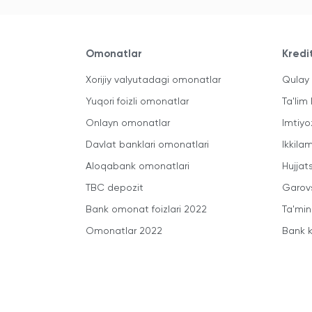
Omonatlar
Kredi
Xorijiy valyutadagi omonatlar
Qulay 
Yuqori foizli omonatlar
Ta'lim 
Onlayn omonatlar
Imtiyo
Davlat banklari omonatlari
Ikkila
Aloqabank omonatlari
Hujjats
TBC depozit
Garovs
Bank omonat foizlari 2022
Ta'min
Omonatlar 2022
Bank k