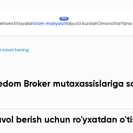
NEW
ar
Investitsiyalar
Islom moliyasi
Valyuta kurslari
Omonatlar
Yana
 savol bering
edom Broker mutaxassislariga s
ol berish uchun ro'yxatdan o'ti