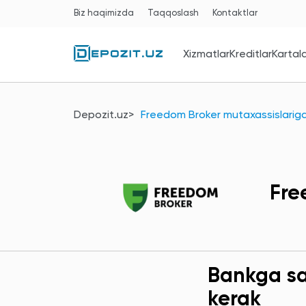
Biz haqimizda
Taqqoslash
Kontaktlar
Xizmatlar
Kreditlar
Kartal
Depozit.uz
Freedom Broker mutaxassislariga
Fre
Bankga sav
kerak