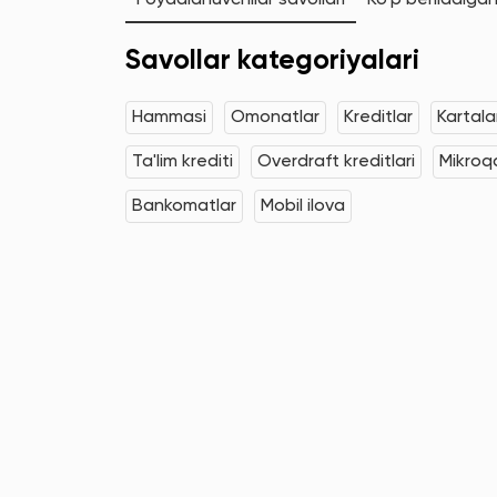
Foydalanuvchilar savollari
Ko'p beriladigan
Savollar kategoriyalari
Hammasi
Omonatlar
Kreditlar
Kartala
Ta'lim krediti
Overdraft kreditlari
Mikroqa
Bankomatlar
Mobil ilova