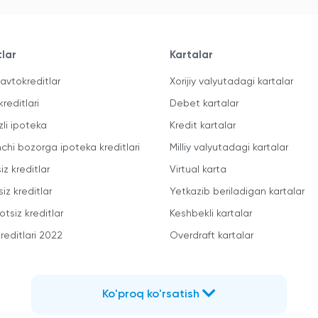
tlar
Kartalar
avtokreditlar
Xorijiy valyutadagi kartalar
kreditlari
Debet kartalar
zli ipoteka
Kredit kartalar
mchi bozorga ipoteka kreditlari
Milliy valyutadagi kartalar
iz kreditlar
Virtual karta
iz kreditlar
Yetkazib beriladigan kartalar
otsiz kreditlar
Keshbekli kartalar
reditlari 2022
Overdraft kartalar
Ko'proq ko'rsatish