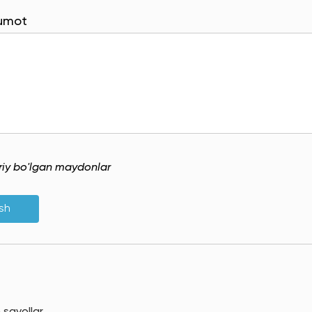
lumot
uriy bo'lgan maydonlar
ish