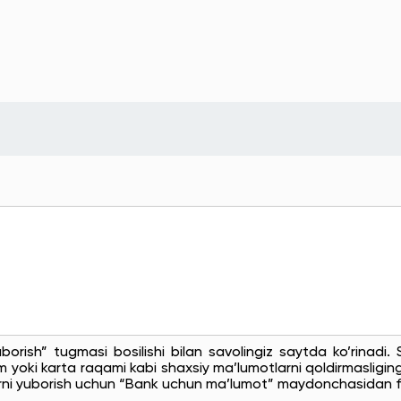
uborish” tugmasi bosilishi bilan savolingiz saytda ko’rinadi
 yoki karta raqami kabi shaxsiy ma’lumotlarni qoldirmasligingi
rni yuborish uchun “Bank uchun ma’lumot” maydonchasidan f