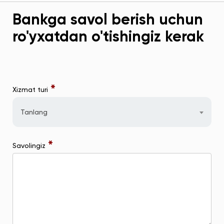
Bankga savol berish uchun
ro'yxatdan o'tishingiz kerak
*
Xizmat turi
Tanlang
*
Savolingiz