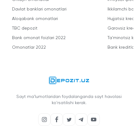
Davlat banklari omonatlari
Ikkilamchi bozo
Aloqabank omonatlari
Hujjatsiz kredit
TBC depozit
Garovsiz kredit
Bank omonat foizlari 2022
Ta'minotsiz kre
Omonatlar 2022
Bank kreditlari
Sayt ma'lumotlaridan foydalanganda sayt havolasi
ko'rsatilishi kerak.