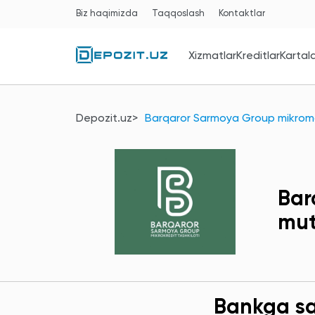
Biz haqimizda
Taqqoslash
Kontaktlar
Xizmatlar
Kreditlar
Kartal
Depozit.uz
Barqaror Sarmoya Group mikromol
Bar
mut
Bankga sav