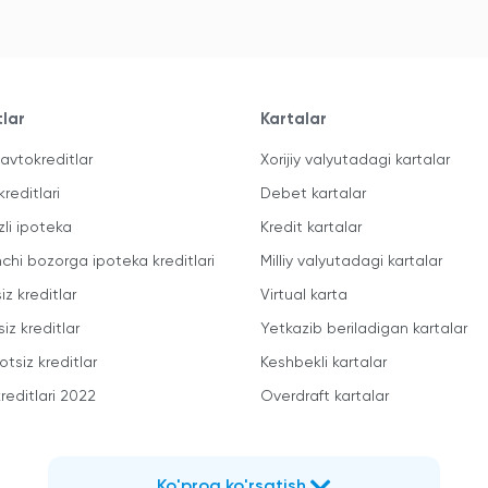
tlar
Kartalar
avtokreditlar
Xorijiy valyutadagi kartalar
kreditlari
Debet kartalar
zli ipoteka
Kredit kartalar
mchi bozorga ipoteka kreditlari
Milliy valyutadagi kartalar
iz kreditlar
Virtual karta
iz kreditlar
Yetkazib beriladigan kartalar
otsiz kreditlar
Keshbekli kartalar
reditlari 2022
Overdraft kartalar
Ko'proq ko'rsatish