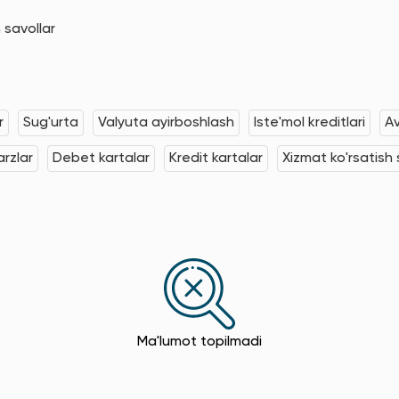
 savollar
r
Sug'urta
Valyuta ayirboshlash
Iste'mol kreditlari
Av
rzlar
Debet kartalar
Kredit kartalar
Xizmat ko'rsatish s
Ma'lumot topilmadi