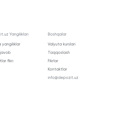
t.uz Yangiliklari
Boshqalar
 yangiliklar
Valyuta kurslari
-javob
Taqqoslash
lar fikri
Fikrlar
Kontaktlar
info@depozit.uz