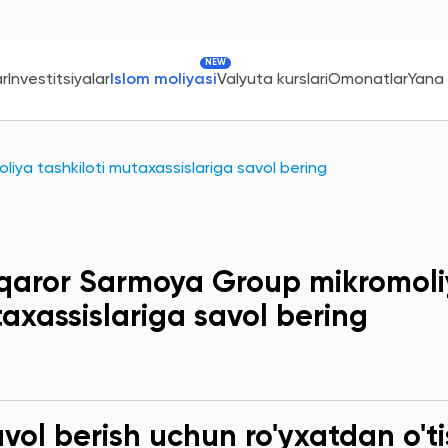
NEW
ar
Investitsiyalar
Islom moliyasi
Valyuta kurslari
Omonatlar
Yana
iya tashkiloti mutaxassislariga savol bering
qaror Sarmoya Group mikromoliy
axassislariga savol bering
ol berish uchun ro'yxatdan o'ti