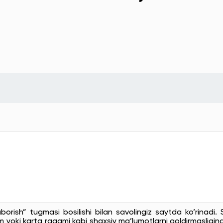
uborish” tugmasi bosilishi bilan savolingiz saytda ko’rinadi
 yoki karta raqami kabi shaxsiy ma’lumotlarni qoldirmasligingi