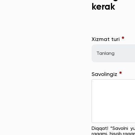
kerak
*
Xizmat turi
Tanlang
*
Savolingiz
Diqqat! “Savolni y
raqami, hisob raqam