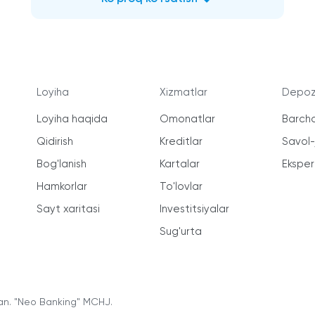
Loyiha
Xizmatlar
Depozi
Loyiha haqida
Omonatlar
Barcha
Qidirish
Kreditlar
Savol
Bog'lanish
Kartalar
Ekspert
Hamkorlar
To'lovlar
Sayt xaritasi
Investitsiyalar
Sug'urta
an. "Neo Banking" MCHJ.