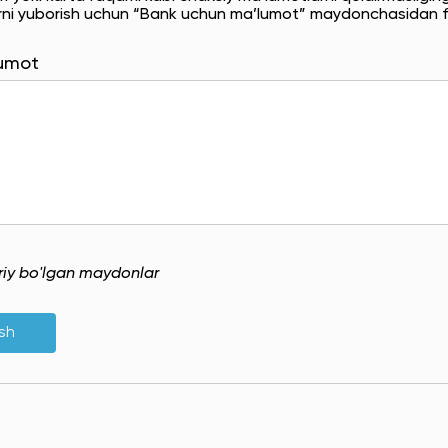
rni yuborish uchun “Bank uchun ma’lumot” maydonchasidan f
lumot
uriy bo'lgan maydonlar
ish