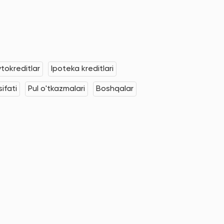
tokreditlar
Ipoteka kreditlari
ifati
Pul o'tkazmalari
Boshqalar