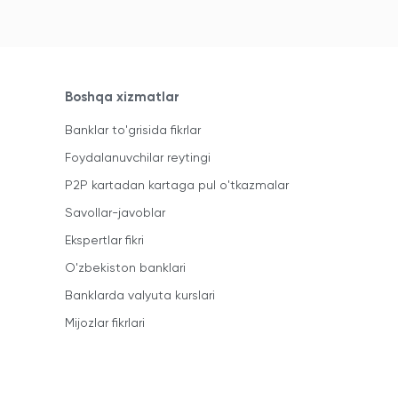
Boshqa xizmatlar
Banklar to'grisida fikrlar
Foydalanuvchilar reytingi
P2P kartadan kartaga pul o'tkazmalar
Savollar-javoblar
Ekspertlar fikri
O'zbekiston banklari
Banklarda valyuta kurslari
Mijozlar fikrlari