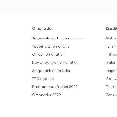
Omonatlar
Kredi
Xorijiy valyutadagi omonatlar
Qulay 
Yuqori foizli omonatlar
Ta'lim 
Onlayn omonatlar
Imtiyo
Davlat banklari omonatlari
Ikkila
Aloqabank omonatlari
Hujjats
TBC depozit
Garovs
Bank omonat foizlari 2022
Ta'min
Omonatlar 2022
Bank k