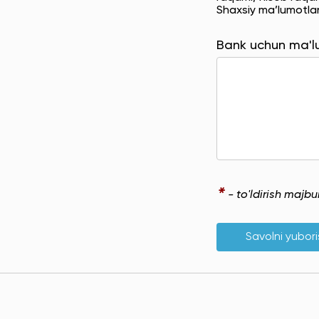
Shaxsiy ma’lumotla
Bank uchun ma'
*
- to'ldirish majb
Savolni yubor